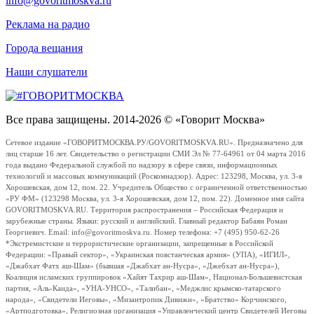
info@govoritmoskva.ru
Реклама на радио
Города вещания
Наши слушатели
Все права защищены. 2014-2026 © «Говорит Москва»
Сетевое издание «ГОВОРИТМОСКВА.РУ/GOVORITMOSKVA.RU». Предназначено для
лиц старше 16 лет. Свидетельство о регистрации СМИ Эл № 77-64961 от 04 марта 2016
года выдано Федеральной службой по надзору в сфере связи, информационных
технологий и массовых коммуникаций (Роскомнадзор). Адрес: 123298, Москва, ул. 3-я
Хорошевская, дом 12, пом. 22. Учредитель Общество с ограниченной ответственностью
«РУ ФМ» (123298 Москва, ул. 3-я Хорошевская, дом 12, пом. 22). Доменное имя сайта
GOVORITMOSKVA.RU. Территория распространения – Российская Федерация и
зарубежные страны. Языки: русский и английский. Главный редактор Бабаян Роман
Георгиевич. Email: info@govoritmoskva.ru. Номер телефона: +7 (495) 950-62-26
*Экстремистские и террористические организации, запрещенные в Российской
Федерации: «Правый сектор», «Украинская повстанческая армия» (УПА), «ИГИЛ»,
«Джабхат Фатх аш-Шам» (бывшая «Джабхат ан-Нусра», «Джебхат ан-Нусра»),
Коалиция исламских группировок «Хайят Тахрир аш-Шам», Национал-Большевистская
партия, «Аль-Каида», «УНА-УНСО», «Талибан», «Меджлис крымско-татарского
народа», «Свидетели Иеговы», «Мизантропик Дивижн», «Братство» Корчинского,
«Артподготовка», Религиозная организация «Управленческий центр Свидетелей Иеговы