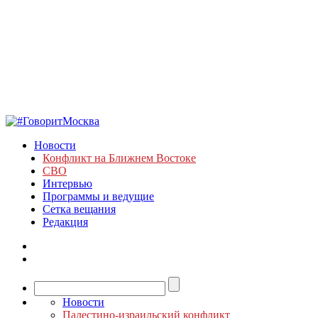
Новости
Конфликт на Ближнем Востоке
СВО
Интервью
Программы и ведущие
Сетка вещания
Редакция
Новости
Палестино-израильский конфликт