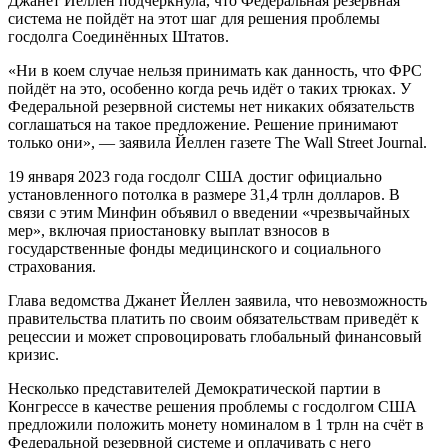
Джанет Йеллен подчеркнула, что Федеральная резервная
система не пойдёт на этот шаг для решения проблемы
госдолга Соединённых Штатов.
«Ни в коем случае нельзя принимать как данность, что ФРС
пойдёт на это, особенно когда речь идёт о таких трюках. У
Федеральной резервной системы нет никаких обязательств
соглашаться на такое предложение. Решение принимают
только они», — заявила Йеллен газете The Wall Street Journal.
19 января 2023 года госдолг США достиг официально
установленного потолка в размере 31,4 трлн долларов. В
связи с этим Минфин объявил о введении «чрезвычайных
мер», включая приостановку выплат взносов в
государственные фонды медицинского и социального
страхования.
Глава ведомства Джанет Йеллен заявила, что невозможность
правительства платить по своим обязательствам приведёт к
рецессии и может спровоцировать глобальный финансовый
кризис.
Несколько представителей Демократической партии в
Конгрессе в качестве решения проблемы с госдолгом США
предложили положить монету номиналом в 1 трлн на счёт в
Федеральной резервной системе и оплачивать с него