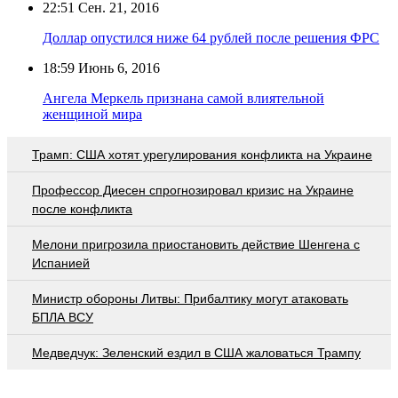
22:51
Сен. 21, 2016
Доллар опустился ниже 64 рублей после решения ФРС
18:59
Июнь 6, 2016
Ангела Меркель признана самой влиятельной
женщиной мира
Трамп: США хотят урегулирования конфликта на Украине
Профессор Диесен спрогнозировал кризис на Украине
после конфликта
Мелони пригрозила приостановить действие Шенгена с
Испанией
Министр обороны Литвы: Прибалтику могут атаковать
БПЛА ВСУ
Медведчук: Зеленский ездил в США жаловаться Трампу