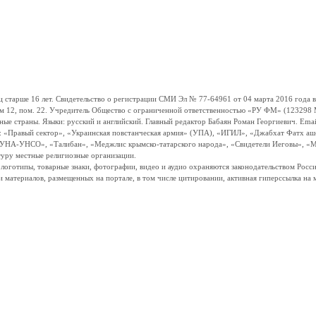
ше 16 лет. Свидетельство о регистрации СМИ Эл № 77-64961 от 04 марта 2016 года вы
ом 12, пом. 22. Учредитель Общество с ограниченной ответственностью «РУ ФМ» (123298 Мо
траны. Языки: русский и английский. Главный редактор Бабаян Роман Георгиевич. Email:
и: «Правый сектор», «Украинская повстанческая армия» (УПА), «ИГИЛ», «Джабхат Фатх а
«УНА-УНСО», «Талибан», «Меджлис крымско-татарского народа», «Свидетели Иеговы», «М
туру местные религиозные организации.
, логотипы, товарные знаки, фотографии, видео и аудио охраняются законодательством Ро
и материалов, размещенных на портале, в том числе цитировании, активная гиперссылка на 