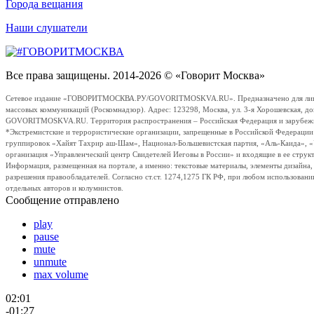
Города вещания
Наши слушатели
Все права защищены. 2014-2026 © «Говорит Москва»
Сетевое издание «ГОВОРИТМОСКВА.РУ/GOVORITMOSKVA.RU». Предназначено для лиц стар
массовых коммуникаций (Роскомнадзор). Адрес: 123298, Москва, ул. 3-я Хорошевская, д
GOVORITMOSKVA.RU. Территория распространения – Российская Федерация и зарубежные с
*Экстремистские и террористические организации, запрещенные в Российской Федераци
группировок «Хайят Тахрир аш-Шам», Национал-Большевистская партия, «Аль-Каида», 
организация «Управленческий центр Свидетелей Иеговы в России» и входящие в ее струк
Информация, размещенная на портале, а именно: текстовые материалы, элементы дизайна
разрешения правообладателей. Согласно ст.ст. 1274,1275 ГК РФ, при любом использовани
отдельных авторов и колумнистов.
Сообщение отправлено
play
pause
mute
unmute
max volume
02:01
-01:27