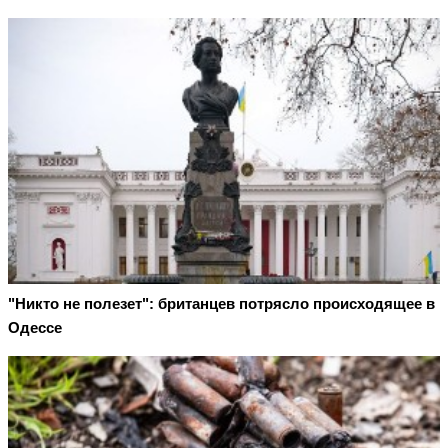
"Никто не полезет": британцев потрясло происходящее в
Одессе