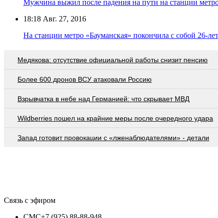
Мужчина выжил после падения на пути на станции метр
18:18
Авг. 27, 2016
На станции метро «Бауманская» покончила с собой 26-ле
Медякова: отсутствие официальной работы снизит пенсию
Более 600 дронов ВСУ атаковали Россию
Взрывчатка в небе над Германией: что скрывает МВД
Wildberries пошел на крайние меры после очередного удара
Запад готовит провокации с «лженаблюдателями» - детали
Связь с эфиром
СМС
+7 (925) 88-88-948