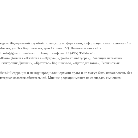
дано Федеральной службой по надзору в сфере связи, информационных технологий и
сква, ул. 3-я Хорошевская, дом 12, пом. 22). Доменное имя сайта
 info@govoritmoskva.ru. Номер телефона: +7 (495) 950-62-26
ш-Шам» (бывшая «Джабхат ан-Нусра», «Джебхат ан-Нусра»), Коалиция исламских
изантропик Дивижн», «Братство» Корчинского, «Артподготовка», Религиозная
ссийской Федерации и международными нормами права и не могут быть использованы без
материал является обязательной. Мнение редакции может не совпадать с мнением