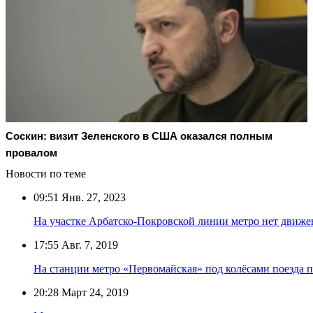
Соскин: визит Зеленского в США оказался полным
провалом
Новости по теме
09:51
Янв. 27, 2023
На участке Арбатско-Покровской линии метро нет движе
17:55
Авг. 7, 2019
На станции метро «Первомайская» под колёсами поезда 
20:28
Март 24, 2019