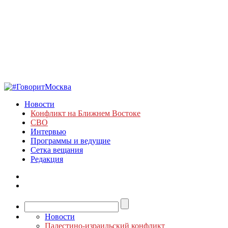
Новости
Конфликт на Ближнем Востоке
СВО
Интервью
Программы и ведущие
Сетка вещания
Редакция
Новости
Палестино-израильский конфликт