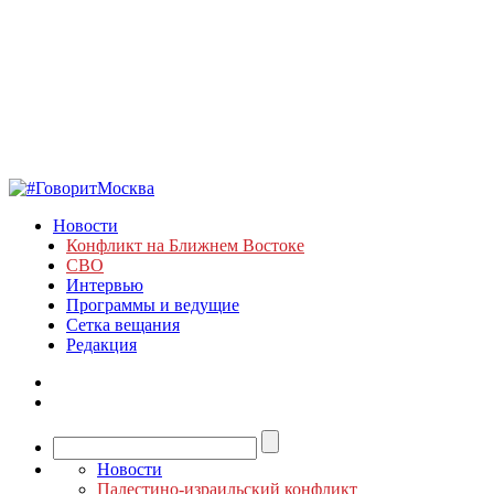
Новости
Конфликт на Ближнем Востоке
СВО
Интервью
Программы и ведущие
Сетка вещания
Редакция
Новости
Палестино-израильский конфликт