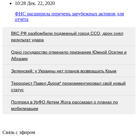
10:28
Дек. 22, 2020
ФНС расширила перечень зарубежных активов для
отчёта
ВКС РФ разбомбили подземный город ССО, дрон снял
результат удара
Одно государство отменило признание Южной Осетии и
Абхазии
Зеленский: у Украины нет планов возвращать Крым
Террорист Павел Дуров* прокомментировал свой новый
статус
Полпред в УрФО Артем Жога рассказал о планах по
мобилизации
Связь с эфиром