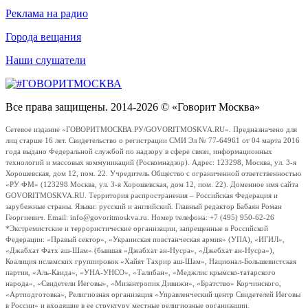
Реклама на радио
Города вещания
Наши слушатели
Все права защищены. 2014-2026 © «Говорит Москва»
Сетевое издание «ГОВОРИТМОСКВА.РУ/GOVORITMOSKVA.RU». Предназначено для
лиц старше 16 лет. Свидетельство о регистрации СМИ Эл № 77-64961 от 04 марта 2016
года выдано Федеральной службой по надзору в сфере связи, информационных
технологий и массовых коммуникаций (Роскомнадзор). Адрес: 123298, Москва, ул. 3-я
Хорошевская, дом 12, пом. 22. Учредитель Общество с ограниченной ответственностью
«РУ ФМ» (123298 Москва, ул. 3-я Хорошевская, дом 12, пом. 22). Доменное имя сайта
GOVORITMOSKVA.RU. Территория распространения – Российская Федерация и
зарубежные страны. Языки: русский и английский. Главный редактор Бабаян Роман
Георгиевич. Email: info@govoritmoskva.ru. Номер телефона: +7 (495) 950-62-26
*Экстремистские и террористические организации, запрещенные в Российской
Федерации: «Правый сектор», «Украинская повстанческая армия» (УПА), «ИГИЛ»,
«Джабхат Фатх аш-Шам» (бывшая «Джабхат ан-Нусра», «Джебхат ан-Нусра»),
Коалиция исламских группировок «Хайят Тахрир аш-Шам», Национал-Большевистская
партия, «Аль-Каида», «УНА-УНСО», «Талибан», «Меджлис крымско-татарского
народа», «Свидетели Иеговы», «Мизантропик Дивижн», «Братство» Корчинского,
«Артподготовка», Религиозная организация «Управленческий центр Свидетелей Иеговы
в России» и входящие в ее структуру местные религиозные организации.