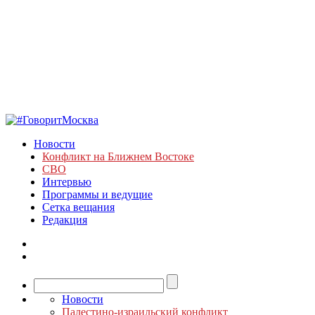
Новости
Конфликт на Ближнем Востоке
СВО
Интервью
Программы и ведущие
Сетка вещания
Редакция
Новости
Палестино-израильский конфликт