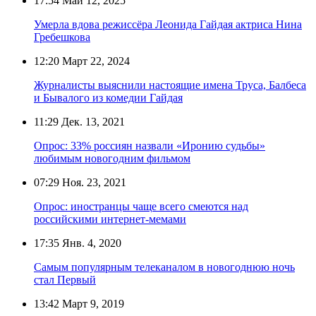
17:54
Май 12, 2025
Умерла вдова режиссёра Леонида Гайдая актриса Нина
Гребешкова
12:20
Март 22, 2024
Журналисты выяснили настоящие имена Труса, Балбеса
и Бывалого из комедии Гайдая
11:29
Дек. 13, 2021
Опрос: 33% россиян назвали «Иронию судьбы»
любимым новогодним фильмом
07:29
Ноя. 23, 2021
Опрос: иностранцы чаще всего смеются над
российскими интернет-мемами
17:35
Янв. 4, 2020
Самым популярным телеканалом в новогоднюю ночь
стал Первый
13:42
Март 9, 2019