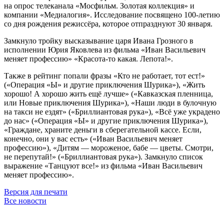
на опрос телеканала «Мосфильм. Золотая коллекция» и
компании «Медиалогия». Исследование посвящено 100-летию
со дня рождения режиссёра, которое отпразднуют 30 января.
Замкнуло тройку высказывание царя Ивана Грозного в
исполнении Юрия Яковлева из фильма «Иван Васильевич
меняет профессию» «Красота-то какая. Лепота!».
Также в рейтинг попали фразы «Кто не работает, тот ест!»
(«Операция «Ы» и другие приключения Шурика»), «Жить
хорошо! А хорошо жить ещё лучше» («Кавказская пленница,
или Новые приключения Шурика»), «Наши люди в булочную
на такси не ездят» («Бриллиантовая рука»), «Всё уже украдено
до нас» («Операция «Ы» и другие приключения Шурика»),
«Граждане, храните деньги в сберегательной кассе. Если,
конечно, они у вас есть» («Иван Васильевич меняет
профессию»), «Дитям — мороженое, бабе — цветы. Смотри,
не перепутай!» («Бриллиантовая рука»). Замкнуло список
выражение «Танцуют все!» из фильма «Иван Васильевич
меняет профессию».
Версия для печати
Все новости