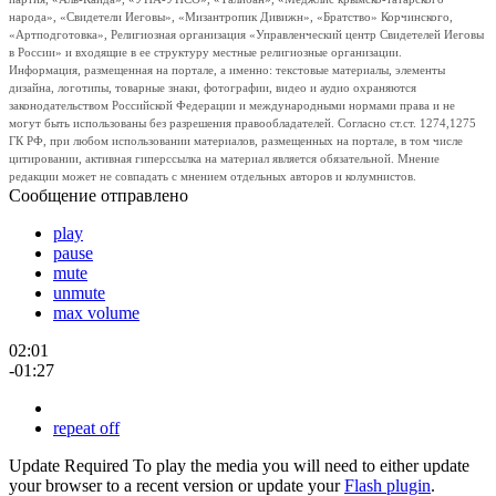
народа», «Свидетели Иеговы», «Мизантропик Дивижн», «Братство» Корчинского,
«Артподготовка», Религиозная организация «Управленческий центр Свидетелей Иеговы
в России» и входящие в ее структуру местные религиозные организации.
Информация, размещенная на портале, а именно: текстовые материалы, элементы
дизайна, логотипы, товарные знаки, фотографии, видео и аудио охраняются
законодательством Российской Федерации и международными нормами права и не
могут быть использованы без разрешения правообладателей. Согласно ст.ст. 1274,1275
ГК РФ, при любом использовании материалов, размещенных на портале, в том числе
цитировании, активная гиперссылка на материал является обязательной. Мнение
редакции может не совпадать с мнением отдельных авторов и колумнистов.
Сообщение отправлено
play
pause
mute
unmute
max volume
02:01
-01:27
repeat off
Update Required
To play the media you will need to either update
your browser to a recent version or update your
Flash plugin
.