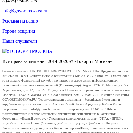
8 (495) 950-62-26
info@govoritmoskva.ru
Реклама на радио
Города вещания
Наши слушатели
Все права защищены. 2014-2026 © «Говорит Москва»
Сетевое издание «ГОВОРИТМОСКВА.РУ/GOVORITMOSKVA.RU». Предназначено для
лиц старше 16 лет. Свидетельство о регистрации СМИ Эл № 77-64961 от 04 марта 2016
года выдано Федеральной службой по надзору в сфере связи, информационных
технологий и массовых коммуникаций (Роскомнадзор). Адрес: 123298, Москва, ул. 3-я
Хорошевская, дом 12, пом. 22. Учредитель Общество с ограниченной ответственностью
«РУ ФМ» (123298 Москва, ул. 3-я Хорошевская, дом 12, пом. 22). Доменное имя сайта
GOVORITMOSKVA.RU. Территория распространения – Российская Федерация и
зарубежные страны. Языки: русский и английский. Главный редактор Бабаян Роман
Георгиевич. Email: info@govoritmoskva.ru. Номер телефона: +7 (495) 950-62-26
*Экстремистские и террористические организации, запрещенные в Российской
Федерации: «Правый сектор», «Украинская повстанческая армия» (УПА), «ИГИЛ»,
«Джабхат Фатх аш-Шам» (бывшая «Джабхат ан-Нусра», «Джебхат ан-Нусра»),
Коалиция исламских группировок «Хайят Тахрир аш-Шам», Национал-Большевистская
партия, «Аль-Каида», «УНА-УНСО», «Талибан», «Меджлис крымско-татарского