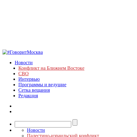
Новости
Конфликт на Ближнем Востоке
СВО
Интервью
Программы и ведущие
Сетка вещания
Редакция
Новости
Палестино-израильский конфликт