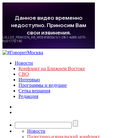
Новости
Конфликт на Ближнем Востоке
СВО
Интервью
Программы и ведущие
Сетка вещания
Редакция
Новости
Палестино-израильский конфликт