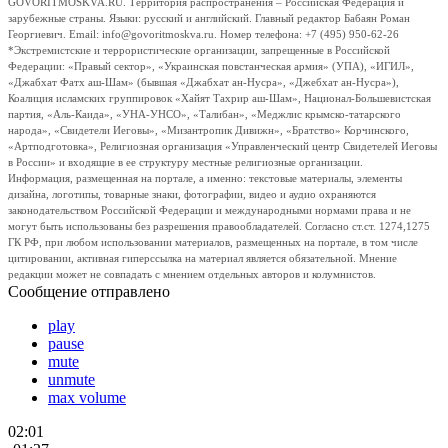
GOVORITMOSKVA.RU. Территория распространения – Российская Федерация и
зарубежные страны. Языки: русский и английский. Главный редактор Бабаян Роман
Георгиевич. Email: info@govoritmoskva.ru. Номер телефона: +7 (495) 950-62-26
*Экстремистские и террористические организации, запрещенные в Российской
Федерации: «Правый сектор», «Украинская повстанческая армия» (УПА), «ИГИЛ»,
«Джабхат Фатх аш-Шам» (бывшая «Джабхат ан-Нусра», «Джебхат ан-Нусра»),
Коалиция исламских группировок «Хайят Тахрир аш-Шам», Национал-Большевистская
партия, «Аль-Каида», «УНА-УНСО», «Талибан», «Меджлис крымско-татарского
народа», «Свидетели Иеговы», «Мизантропик Дивижн», «Братство» Корчинского,
«Артподготовка», Религиозная организация «Управленческий центр Свидетелей Иеговы
в России» и входящие в ее структуру местные религиозные организации.
Информация, размещенная на портале, а именно: текстовые материалы, элементы
дизайна, логотипы, товарные знаки, фотографии, видео и аудио охраняются
законодательством Российской Федерации и международными нормами права и не
могут быть использованы без разрешения правообладателей. Согласно ст.ст. 1274,1275
ГК РФ, при любом использовании материалов, размещенных на портале, в том числе
цитировании, активная гиперссылка на материал является обязательной. Мнение
редакции может не совпадать с мнением отдельных авторов и колумнистов.
Сообщение отправлено
play
pause
mute
unmute
max volume
02:01