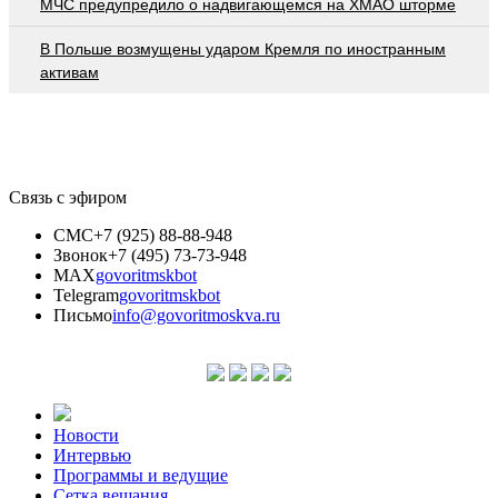
МЧС предупредило о надвигающемся на ХМАО шторме
В Польше возмущены ударом Кремля по иностранным
активам
Связь с эфиром
СМС
+7 (925) 88-88-948
Звонок
+7 (495) 73-73-948
MAX
govoritmskbot
Telegram
govoritmskbot
Письмо
info@govoritmoskva.ru
Новости
Интервью
Программы и ведущие
Сетка вещания