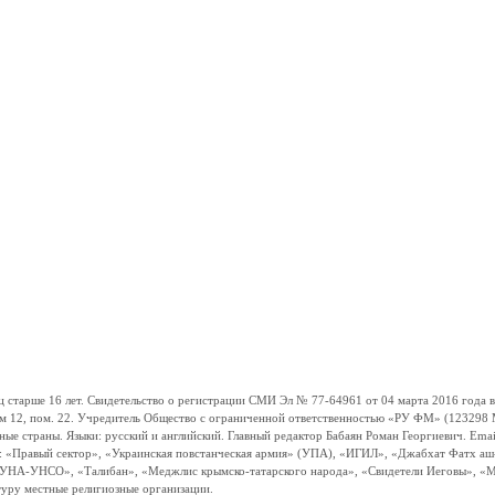
ше 16 лет. Свидетельство о регистрации СМИ Эл № 77-64961 от 04 марта 2016 года вы
ом 12, пом. 22. Учредитель Общество с ограниченной ответственностью «РУ ФМ» (123298 Мо
траны. Языки: русский и английский. Главный редактор Бабаян Роман Георгиевич. Email:
и: «Правый сектор», «Украинская повстанческая армия» (УПА), «ИГИЛ», «Джабхат Фатх а
«УНА-УНСО», «Талибан», «Меджлис крымско-татарского народа», «Свидетели Иеговы», «М
туру местные религиозные организации.