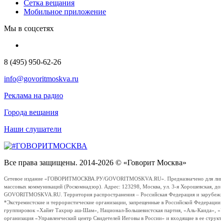
Сетка вещания
Мобильное приложение
Мы в соцсетях
8 (495) 950-62-26
info@govoritmoskva.ru
Реклама на радио
Города вещания
Наши слушатели
Все права защищены. 2014-2026 © «Говорит Москва»
Сетевое издание «ГОВОРИТМОСКВА.РУ/GOVORITMOSKVA.RU». Предназначено для лиц стар
массовых коммуникаций (Роскомнадзор). Адрес: 123298, Москва, ул. 3-я Хорошевская, д
GOVORITMOSKVA.RU. Территория распространения – Российская Федерация и зарубежные с
*Экстремистские и террористические организации, запрещенные в Российской Федераци
группировок «Хайят Тахрир аш-Шам», Национал-Большевистская партия, «Аль-Каида», 
организация «Управленческий центр Свидетелей Иеговы в России» и входящие в ее струк