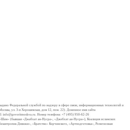
дано Федеральной службой по надзору в сфере связи, информационных технологий и
сква, ул. 3-я Хорошевская, дом 12, пом. 22). Доменное имя сайта
 info@govoritmoskva.ru. Номер телефона: +7 (495) 950-62-26
ш-Шам» (бывшая «Джабхат ан-Нусра», «Джебхат ан-Нусра»), Коалиция исламских
изантропик Дивижн», «Братство» Корчинского, «Артподготовка», Религиозная