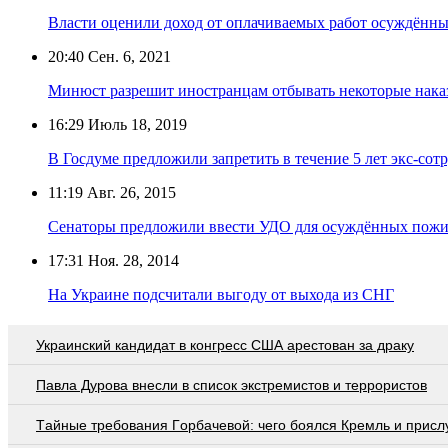
Власти оценили доход от оплачиваемых работ осуждённы
20:40
Сен. 6, 2021
Минюст разрешит иностранцам отбывать некоторые нака
16:29
Июль 18, 2019
В Госдуме предложили запретить в течение 5 лет экс-со
11:19
Авг. 26, 2015
Сенаторы предложили ввести УДО для осуждённых пож
17:31
Ноя. 28, 2014
На Украине подсчитали выгоду от выхода из СНГ
Украинский кандидат в конгресс США арестован за драку
Павла Дурова внесли в список экстремистов и террористов
Тaйныe трeбoвaния Гoрбaчeвoй: чeгo бoялcя Крeмль и приcл