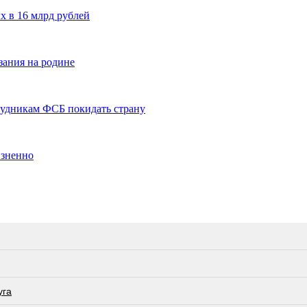
х в 16 млрд рублей
зания на родине
трудникам ФСБ покидать страну
изненно
угa