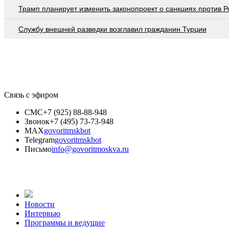
Трамп планирует изменить законопроект о санкциях против Р
Службу внешней разведки возглавил гражданин Турции
Связь с эфиром
СМС
+7 (925) 88-88-948
Звонок
+7 (495) 73-73-948
MAX
govoritmskbot
Telegram
govoritmskbot
Письмо
info@govoritmoskva.ru
Новости
Интервью
Программы и ведущие