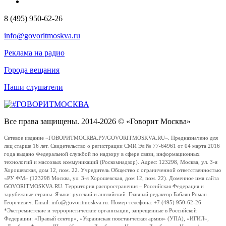
8 (495) 950-62-26
info@govoritmoskva.ru
Реклама на радио
Города вещания
Наши слушатели
Все права защищены. 2014-2026 © «Говорит Москва»
Сетевое издание «ГОВОРИТМОСКВА.РУ/GOVORITMOSKVA.RU». Предназначено для
лиц старше 16 лет. Свидетельство о регистрации СМИ Эл № 77-64961 от 04 марта 2016
года выдано Федеральной службой по надзору в сфере связи, информационных
технологий и массовых коммуникаций (Роскомнадзор). Адрес: 123298, Москва, ул. 3-я
Хорошевская, дом 12, пом. 22. Учредитель Общество с ограниченной ответственностью
«РУ ФМ» (123298 Москва, ул. 3-я Хорошевская, дом 12, пом. 22). Доменное имя сайта
GOVORITMOSKVA.RU. Территория распространения – Российская Федерация и
зарубежные страны. Языки: русский и английский. Главный редактор Бабаян Роман
Георгиевич. Email: info@govoritmoskva.ru. Номер телефона: +7 (495) 950-62-26
*Экстремистские и террористические организации, запрещенные в Российской
Федерации: «Правый сектор», «Украинская повстанческая армия» (УПА), «ИГИЛ»,