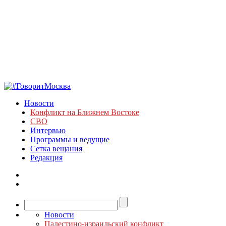
Новости
Конфликт на Ближнем Востоке
СВО
Интервью
Программы и ведущие
Сетка вещания
Редакция
Новости
Палестино-израильский конфликт