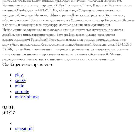
«Джабхат Фатх аш-Шам» (бывшая «Джабхат ан-Нусра», «Джебхат ан-Нусра»),
Коалиция исламских группировок «Хайят Тахрир аш-Шам», Национал-Большевистская
партия, «Аль-Каида», «УНА-УНСО», «Талибан», «Меджлис крымско-татарского
народа», «Свидетели Иеговы», «Мизантропик Дивижн», «Братство» Корчинского,
«Артподготовка», Религиозная организация «Управленческий центр Свидетелей Иеговы
в России» и входящие в ее структуру местные религиозные организации.
Информация, размещенная на портале, а именно: текстовые материалы, элементы
дизайна, логотипы, товарные знаки, фотографии, видео и аудио охраняются
законодательством Российской Федерации и международными нормами права и не
могут быть использованы без разрешения правообладателей. Согласно ст.ст. 1274,1275
ГК РФ, при любом использовании материалов, размещенных на портале, в том числе
цитировании, активная гиперссылка на материал является обязательной. Мнение
редакции может не совпадать с мнением отдельных авторов и колумнистов.
Сообщение отправлено
play
pause
mute
unmute
max volume
02:01
-01:27
repeat off