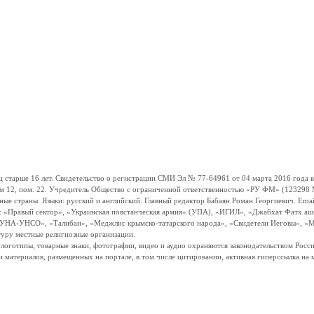
ше 16 лет. Свидетельство о регистрации СМИ Эл № 77-64961 от 04 марта 2016 года вы
ом 12, пом. 22. Учредитель Общество с ограниченной ответственностью «РУ ФМ» (123298 Мо
траны. Языки: русский и английский. Главный редактор Бабаян Роман Георгиевич. Email:
и: «Правый сектор», «Украинская повстанческая армия» (УПА), «ИГИЛ», «Джабхат Фатх а
«УНА-УНСО», «Талибан», «Меджлис крымско-татарского народа», «Свидетели Иеговы», «М
туру местные религиозные организации.
, логотипы, товарные знаки, фотографии, видео и аудио охраняются законодательством Ро
и материалов, размещенных на портале, в том числе цитировании, активная гиперссылка на 