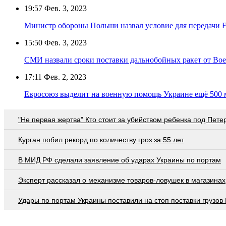
19:57
Фев. 3, 2023
Министр обороны Польши назвал условие для передачи F
15:50
Фев. 3, 2023
СМИ назвали сроки поставки дальнобойных ракет от Boe
17:11
Фев. 2, 2023
Евросоюз выделит на военную помощь Украине ещё 500 
"Не первая жертва" Кто стоит за убийством ребенка под Пете
Курган побил рекорд по количеству гроз за 55 лет
В МИД РФ сделали заявление об ударах Украины по портам
Эксперт рассказал о механизме товаров-ловушек в магазинах
Удары по портам Украины поставили на стоп поставки грузов