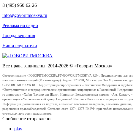
8 (495) 950-62-26
info@govoritmoskva.ru
Реклама на радио
Города вещания
Наши слушатели
Все права защищены. 2014-2026 © «Говорит Москва»
Сетевое издание «ГОВОРИТМОСКВА.РУ/GOVORITMOSKVA.RU». Предназначено для лиц стар
массовых коммуникаций (Роскомнадзор). Адрес: 123298, Москва, ул. 3-я Хорошевская, д
GOVORITMOSKVA.RU. Территория распространения – Российская Федерация и зарубежные с
*Экстремистские и террористические организации, запрещенные в Российской Федераци
группировок «Хайят Тахрир аш-Шам», Национал-Большевистская партия, «Аль-Каида», 
организация «Управленческий центр Свидетелей Иеговы в России» и входящие в ее струк
Информация, размещенная на портале, а именно: текстовые материалы, элементы дизайна
разрешения правообладателей. Согласно ст.ст. 1274,1275 ГК РФ, при любом использовани
отдельных авторов и колумнистов.
Сообщение отправлено
play