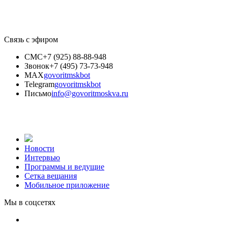
Связь с эфиром
СМС
+7 (925) 88-88-948
Звонок
+7 (495) 73-73-948
MAX
govoritmskbot
Telegram
govoritmskbot
Письмо
info@govoritmoskva.ru
Новости
Интервью
Программы и ведущие
Сетка вещания
Мобильное приложение
Мы в соцсетях