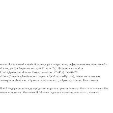
дано Федеральной службой по надзору в сфере связи, информационных технологий и
сква, ул. 3-я Хорошевская, дом 12, пом. 22). Доменное имя сайта
 info@govoritmoskva.ru. Номер телефона: +7 (495) 950-62-26
ш-Шам» (бывшая «Джабхат ан-Нусра», «Джебхат ан-Нусра»), Коалиция исламских
изантропик Дивижн», «Братство» Корчинского, «Артподготовка», Религиозная
ссийской Федерации и международными нормами права и не могут быть использованы без
материал является обязательной. Мнение редакции может не совпадать с мнением