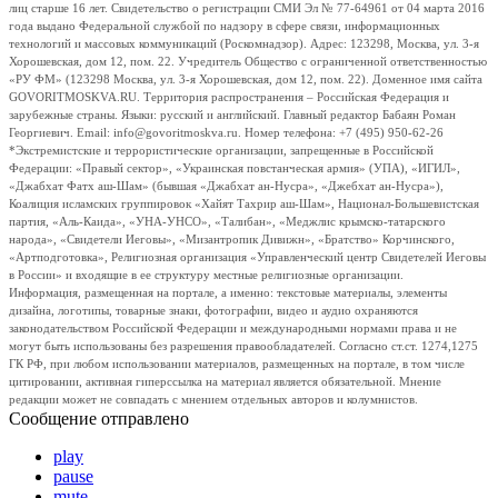
лиц старше 16 лет. Свидетельство о регистрации СМИ Эл № 77-64961 от 04 марта 2016
года выдано Федеральной службой по надзору в сфере связи, информационных
технологий и массовых коммуникаций (Роскомнадзор). Адрес: 123298, Москва, ул. 3-я
Хорошевская, дом 12, пом. 22. Учредитель Общество с ограниченной ответственностью
«РУ ФМ» (123298 Москва, ул. 3-я Хорошевская, дом 12, пом. 22). Доменное имя сайта
GOVORITMOSKVA.RU. Территория распространения – Российская Федерация и
зарубежные страны. Языки: русский и английский. Главный редактор Бабаян Роман
Георгиевич. Email: info@govoritmoskva.ru. Номер телефона: +7 (495) 950-62-26
*Экстремистские и террористические организации, запрещенные в Российской
Федерации: «Правый сектор», «Украинская повстанческая армия» (УПА), «ИГИЛ»,
«Джабхат Фатх аш-Шам» (бывшая «Джабхат ан-Нусра», «Джебхат ан-Нусра»),
Коалиция исламских группировок «Хайят Тахрир аш-Шам», Национал-Большевистская
партия, «Аль-Каида», «УНА-УНСО», «Талибан», «Меджлис крымско-татарского
народа», «Свидетели Иеговы», «Мизантропик Дивижн», «Братство» Корчинского,
«Артподготовка», Религиозная организация «Управленческий центр Свидетелей Иеговы
в России» и входящие в ее структуру местные религиозные организации.
Информация, размещенная на портале, а именно: текстовые материалы, элементы
дизайна, логотипы, товарные знаки, фотографии, видео и аудио охраняются
законодательством Российской Федерации и международными нормами права и не
могут быть использованы без разрешения правообладателей. Согласно ст.ст. 1274,1275
ГК РФ, при любом использовании материалов, размещенных на портале, в том числе
цитировании, активная гиперссылка на материал является обязательной. Мнение
редакции может не совпадать с мнением отдельных авторов и колумнистов.
Сообщение отправлено
play
pause
mute