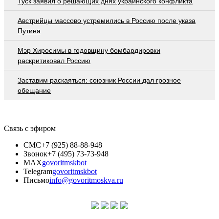
Туск заявил о решающих днях украинского конфликта
Австрийцы массово устремились в Россию после указа
Путина
Мэр Хиросимы в годовщину бомбардировки
раскритиковал Россию
Заставим раскаяться: союзник России дал грозное
обещание
Связь с эфиром
СМС
+7 (925) 88-88-948
Звонок
+7 (495) 73-73-948
MAX
govoritmskbot
Telegram
govoritmskbot
Письмо
info@govoritmoskva.ru