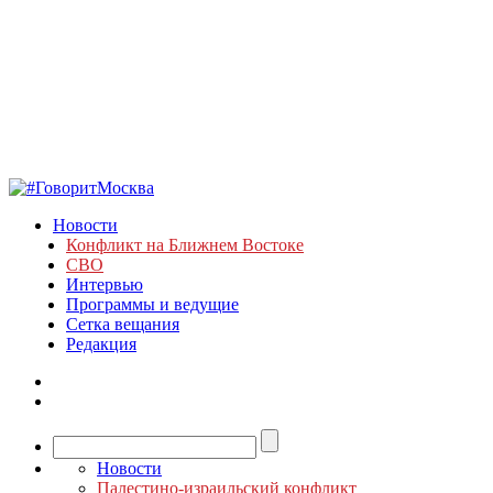
Новости
Конфликт на Ближнем Востоке
СВО
Интервью
Программы и ведущие
Сетка вещания
Редакция
Новости
Палестино-израильский конфликт