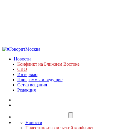
Новости
Конфликт на Ближнем Востоке
СВО
Интервью
Программы и ведущие
Сетка вещания
Редакция
Новости
Палестино-израильский конфликт