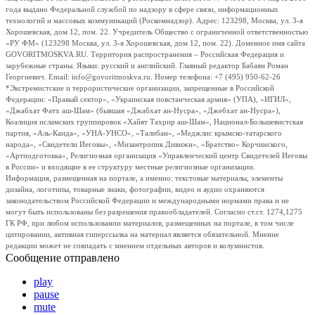
года выдано Федеральной службой по надзору в сфере связи, информационных
технологий и массовых коммуникаций (Роскомнадзор). Адрес: 123298, Москва, ул. 3-я
Хорошевская, дом 12, пом. 22. Учредитель Общество с ограниченной ответственностью
«РУ ФМ» (123298 Москва, ул. 3-я Хорошевская, дом 12, пом. 22). Доменное имя сайта
GOVORITMOSKVA.RU. Территория распространения – Российская Федерация и
зарубежные страны. Языки: русский и английский. Главный редактор Бабаян Роман
Георгиевич. Email: info@govoritmoskva.ru. Номер телефона: +7 (495) 950-62-26
*Экстремистские и террористические организации, запрещенные в Российской
Федерации: «Правый сектор», «Украинская повстанческая армия» (УПА), «ИГИЛ»,
«Джабхат Фатх аш-Шам» (бывшая «Джабхат ан-Нусра», «Джебхат ан-Нусра»),
Коалиция исламских группировок «Хайят Тахрир аш-Шам», Национал-Большевистская
партия, «Аль-Каида», «УНА-УНСО», «Талибан», «Меджлис крымско-татарского
народа», «Свидетели Иеговы», «Мизантропик Дивижн», «Братство» Корчинского,
«Артподготовка», Религиозная организация «Управленческий центр Свидетелей Иеговы
в России» и входящие в ее структуру местные религиозные организации.
Информация, размещенная на портале, а именно: текстовые материалы, элементы
дизайна, логотипы, товарные знаки, фотографии, видео и аудио охраняются
законодательством Российской Федерации и международными нормами права и не
могут быть использованы без разрешения правообладателей. Согласно ст.ст. 1274,1275
ГК РФ, при любом использовании материалов, размещенных на портале, в том числе
цитировании, активная гиперссылка на материал является обязательной. Мнение
редакции может не совпадать с мнением отдельных авторов и колумнистов.
Сообщение отправлено
play
pause
mute