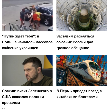
"Путин ждет тебя": в
Заставим раскаяться:
Польше началось массовое
союзник России дал
избиение украинцев
грозное обещание
Соскин: визит Зеленского в
В Пермь приедет поезд с
США оказался полным
китайскими блогерами
провалом