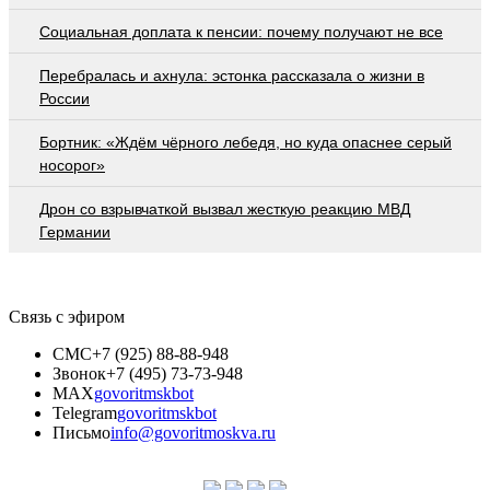
Социальная доплата к пенсии: почему получают не все
Перебралась и ахнула: эстонка рассказала о жизни в
России
Бортник: «Ждём чёрного лебедя, но куда опаснее серый
носорог»
Дрон со взрывчаткой вызвал жесткую реакцию МВД
Германии
Связь с эфиром
СМС
+7 (925) 88-88-948
Звонок
+7 (495) 73-73-948
MAX
govoritmskbot
Telegram
govoritmskbot
Письмо
info@govoritmoskva.ru