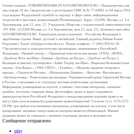
Сетевое издание «ГОВОРИТМОСКВА.РУ/GOVORITMOSKVA.RU». Предназначено для
лиц старше 16 лет. Свидетельство о регистрации СМИ Эл № 77-64961 от 04 марта 2016
года выдано Федеральной службой по надзору в сфере связи, информационных
технологий и массовых коммуникаций (Роскомнадзор). Адрес: 123298, Москва, ул. 3-я
Хорошевская, дом 12, пом. 22. Учредитель Общество с ограниченной ответственностью
«РУ ФМ» (123298 Москва, ул. 3-я Хорошевская, дом 12, пом. 22). Доменное имя сайта
GOVORITMOSKVA.RU. Территория распространения – Российская Федерация и
зарубежные страны. Языки: русский и английский. Главный редактор Бабаян Роман
Георгиевич. Email: info@govoritmoskva.ru. Номер телефона: +7 (495) 950-62-26
*Экстремистские и террористические организации, запрещенные в Российской
Федерации: «Правый сектор», «Украинская повстанческая армия» (УПА), «ИГИЛ»,
«Джабхат Фатх аш-Шам» (бывшая «Джабхат ан-Нусра», «Джебхат ан-Нусра»),
Коалиция исламских группировок «Хайят Тахрир аш-Шам», Национал-Большевистская
партия, «Аль-Каида», «УНА-УНСО», «Талибан», «Меджлис крымско-татарского
народа», «Свидетели Иеговы», «Мизантропик Дивижн», «Братство» Корчинского,
«Артподготовка», Религиозная организация «Управленческий центр Свидетелей Иеговы
в России» и входящие в ее структуру местные религиозные организации.
Информация, размещенная на портале, а именно: текстовые материалы, элементы
дизайна, логотипы, товарные знаки, фотографии, видео и аудио охраняются
законодательством Российской Федерации и международными нормами права и не
могут быть использованы без разрешения правообладателей. Согласно ст.ст. 1274,1275
ГК РФ, при любом использовании материалов, размещенных на портале, в том числе
цитировании, активная гиперссылка на материал является обязательной. Мнение
редакции может не совпадать с мнением отдельных авторов и колумнистов.
Сообщение отправлено
play