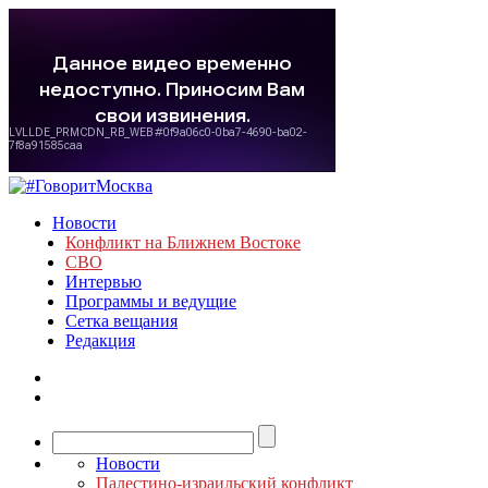
Новости
Конфликт на Ближнем Востоке
СВО
Интервью
Программы и ведущие
Сетка вещания
Редакция
Новости
Палестино-израильский конфликт