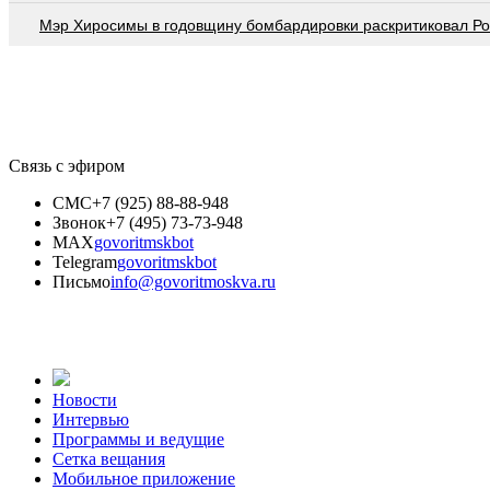
Мэр Хиросимы в годовщину бомбардировки раскритиковал Р
Связь с эфиром
СМС
+7 (925) 88-88-948
Звонок
+7 (495) 73-73-948
MAX
govoritmskbot
Telegram
govoritmskbot
Письмо
info@govoritmoskva.ru
Новости
Интервью
Программы и ведущие
Сетка вещания
Мобильное приложение