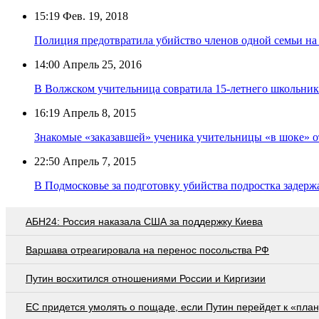
15:19
Фев. 19, 2018
Полиция предотвратила убийство членов одной семьи на
14:00
Апрель 25, 2016
В Волжском учительница совратила 15-летнего школьник
16:19
Апрель 8, 2015
Знакомые «заказавшей» ученика учительницы «в шоке» о
22:50
Апрель 7, 2015
В Подмосковье за подготовку убийства подростка задер
АБН24: Россия наказала США за поддержку Киева
Варшава отреагировала на перенос посольства РФ
Путин восхитился отношениями России и Киргизии
EC придется умолять о пощаде, если Путин перейдет к «план