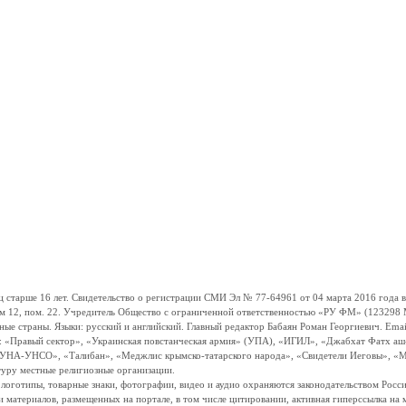
ше 16 лет. Свидетельство о регистрации СМИ Эл № 77-64961 от 04 марта 2016 года вы
ом 12, пом. 22. Учредитель Общество с ограниченной ответственностью «РУ ФМ» (123298 Мо
траны. Языки: русский и английский. Главный редактор Бабаян Роман Георгиевич. Email:
и: «Правый сектор», «Украинская повстанческая армия» (УПА), «ИГИЛ», «Джабхат Фатх а
«УНА-УНСО», «Талибан», «Меджлис крымско-татарского народа», «Свидетели Иеговы», «М
туру местные религиозные организации.
, логотипы, товарные знаки, фотографии, видео и аудио охраняются законодательством Ро
и материалов, размещенных на портале, в том числе цитировании, активная гиперссылка на 