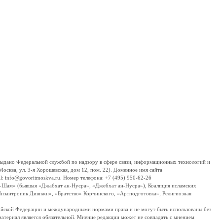
дано Федеральной службой по надзору в сфере связи, информационных технологий и
сква, ул. 3-я Хорошевская, дом 12, пом. 22). Доменное имя сайта
 info@govoritmoskva.ru. Номер телефона: +7 (495) 950-62-26
ш-Шам» (бывшая «Джабхат ан-Нусра», «Джебхат ан-Нусра»), Коалиция исламских
изантропик Дивижн», «Братство» Корчинского, «Артподготовка», Религиозная
ссийской Федерации и международными нормами права и не могут быть использованы без
материал является обязательной. Мнение редакции может не совпадать с мнением