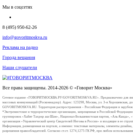
Мы в соцсетях
8 (495) 950-62-26
info@govoritmoskva.ru
Реклама на радио
Города вещания
Наши слушатели
Все права защищены. 2014-2026 © «Говорит Москва»
Сетевое издание «ГОВОРИТМОСКВА.РУ/GOVORITMOSKVA.RU». Предназначено для лиц стар
массовых коммуникаций (Роскомнадзор). Адрес: 123298, Москва, ул. 3-я Хорошевская, д
GOVORITMOSKVA.RU. Территория распространения – Российская Федерация и зарубежные с
*Экстремистские и террористические организации, запрещенные в Российской Федераци
группировок «Хайят Тахрир аш-Шам», Национал-Большевистская партия, «Аль-Каида», 
организация «Управленческий центр Свидетелей Иеговы в России» и входящие в ее струк
Информация, размещенная на портале, а именно: текстовые материалы, элементы дизайна
разрешения правообладателей. Согласно ст.ст. 1274,1275 ГК РФ, при любом использовани