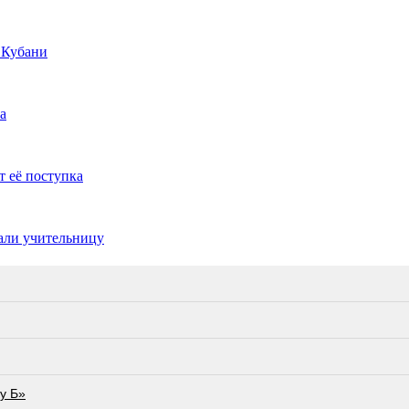
 Кубани
а
т её поступка
жали учительницу
у Б»