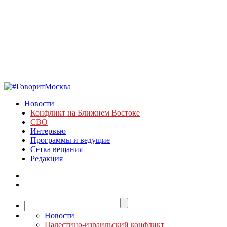
Новости
Конфликт на Ближнем Востоке
СВО
Интервью
Программы и ведущие
Сетка вещания
Редакция
Новости
Палестино-израильский конфликт