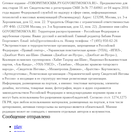
Сетевое издание «ГОВОРИТМОСКВА.РУ/GOVORITMOSKVA.RU». Предназначено для
лиц старше 16 лет. Свидетельство о регистрации СМИ Эл № 77-64961 от 04 марта 2016
года выдано Федеральной службой по надзору в сфере связи, информационных
технологий и массовых коммуникаций (Роскомнадзор). Адрес: 123298, Москва, ул. 3-я
Хорошевская, дом 12, пом. 22. Учредитель Общество с ограниченной ответственностью
«РУ ФМ» (123298 Москва, ул. 3-я Хорошевская, дом 12, пом. 22). Доменное имя сайта
GOVORITMOSKVA.RU. Территория распространения – Российская Федерация и
зарубежные страны. Языки: русский и английский. Главный редактор Бабаян Роман
Георгиевич. Email: info@govoritmoskva.ru. Номер телефона: +7 (495) 950-62-26
*Экстремистские и террористические организации, запрещенные в Российской
Федерации: «Правый сектор», «Украинская повстанческая армия» (УПА), «ИГИЛ»,
«Джабхат Фатх аш-Шам» (бывшая «Джабхат ан-Нусра», «Джебхат ан-Нусра»),
Коалиция исламских группировок «Хайят Тахрир аш-Шам», Национал-Большевистская
партия, «Аль-Каида», «УНА-УНСО», «Талибан», «Меджлис крымско-татарского
народа», «Свидетели Иеговы», «Мизантропик Дивижн», «Братство» Корчинского,
«Артподготовка», Религиозная организация «Управленческий центр Свидетелей Иеговы
в России» и входящие в ее структуру местные религиозные организации.
Информация, размещенная на портале, а именно: текстовые материалы, элементы
дизайна, логотипы, товарные знаки, фотографии, видео и аудио охраняются
законодательством Российской Федерации и международными нормами права и не
могут быть использованы без разрешения правообладателей. Согласно ст.ст. 1274,1275
ГК РФ, при любом использовании материалов, размещенных на портале, в том числе
цитировании, активная гиперссылка на материал является обязательной. Мнение
редакции может не совпадать с мнением отдельных авторов и колумнистов.
Сообщение отправлено
play
pause