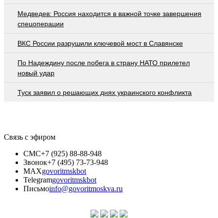
Медведев: Россия находится в важной точке завершения
спецоперации
ВКС России разрушили ключевой мост в Славянске
По Надеждину после побега в страну НАТО прилетел
новый удар
Туск заявил о решающих днях украинского конфликта
Связь с эфиром
СМС
+7 (925) 88-88-948
Звонок
+7 (495) 73-73-948
MAX
govoritmskbot
Telegram
govoritmskbot
Письмо
info@govoritmoskva.ru