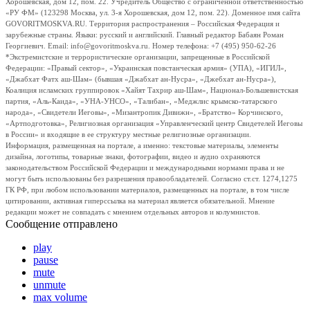
Хорошевская, дом 12, пом. 22. Учредитель Общество с ограниченной ответственностью
«РУ ФМ» (123298 Москва, ул. 3-я Хорошевская, дом 12, пом. 22). Доменное имя сайта
GOVORITMOSKVA.RU. Территория распространения – Российская Федерация и
зарубежные страны. Языки: русский и английский. Главный редактор Бабаян Роман
Георгиевич. Email: info@govoritmoskva.ru. Номер телефона: +7 (495) 950-62-26
*Экстремистские и террористические организации, запрещенные в Российской
Федерации: «Правый сектор», «Украинская повстанческая армия» (УПА), «ИГИЛ»,
«Джабхат Фатх аш-Шам» (бывшая «Джабхат ан-Нусра», «Джебхат ан-Нусра»),
Коалиция исламских группировок «Хайят Тахрир аш-Шам», Национал-Большевистская
партия, «Аль-Каида», «УНА-УНСО», «Талибан», «Меджлис крымско-татарского
народа», «Свидетели Иеговы», «Мизантропик Дивижн», «Братство» Корчинского,
«Артподготовка», Религиозная организация «Управленческий центр Свидетелей Иеговы
в России» и входящие в ее структуру местные религиозные организации.
Информация, размещенная на портале, а именно: текстовые материалы, элементы
дизайна, логотипы, товарные знаки, фотографии, видео и аудио охраняются
законодательством Российской Федерации и международными нормами права и не
могут быть использованы без разрешения правообладателей. Согласно ст.ст. 1274,1275
ГК РФ, при любом использовании материалов, размещенных на портале, в том числе
цитировании, активная гиперссылка на материал является обязательной. Мнение
редакции может не совпадать с мнением отдельных авторов и колумнистов.
Сообщение отправлено
play
pause
mute
unmute
max volume