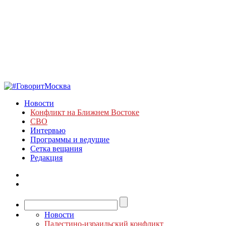
Новости
Конфликт на Ближнем Востоке
СВО
Интервью
Программы и ведущие
Сетка вещания
Редакция
Новости
Палестино-израильский конфликт