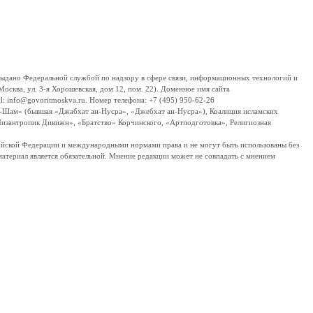
дано Федеральной службой по надзору в сфере связи, информационных технологий и
сква, ул. 3-я Хорошевская, дом 12, пом. 22). Доменное имя сайта
 info@govoritmoskva.ru. Номер телефона: +7 (495) 950-62-26
ш-Шам» (бывшая «Джабхат ан-Нусра», «Джебхат ан-Нусра»), Коалиция исламских
изантропик Дивижн», «Братство» Корчинского, «Артподготовка», Религиозная
ссийской Федерации и международными нормами права и не могут быть использованы без
материал является обязательной. Мнение редакции может не совпадать с мнением