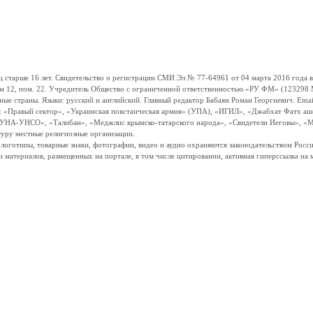
ше 16 лет. Свидетельство о регистрации СМИ Эл № 77-64961 от 04 марта 2016 года вы
ом 12, пом. 22. Учредитель Общество с ограниченной ответственностью «РУ ФМ» (123298 Мо
траны. Языки: русский и английский. Главный редактор Бабаян Роман Георгиевич. Email:
и: «Правый сектор», «Украинская повстанческая армия» (УПА), «ИГИЛ», «Джабхат Фатх а
«УНА-УНСО», «Талибан», «Меджлис крымско-татарского народа», «Свидетели Иеговы», «М
туру местные религиозные организации.
, логотипы, товарные знаки, фотографии, видео и аудио охраняются законодательством Ро
и материалов, размещенных на портале, в том числе цитировании, активная гиперссылка на 