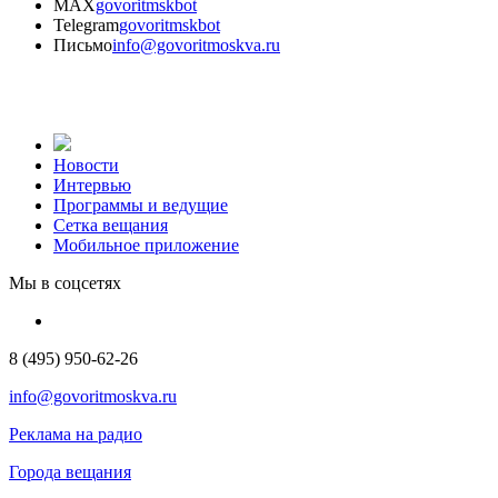
MAX
govoritmskbot
Telegram
govoritmskbot
Письмо
info@govoritmoskva.ru
Новости
Интервью
Программы и ведущие
Сетка вещания
Мобильное приложение
Мы в соцсетях
8 (495) 950-62-26
info@govoritmoskva.ru
Реклама на радио
Города вещания