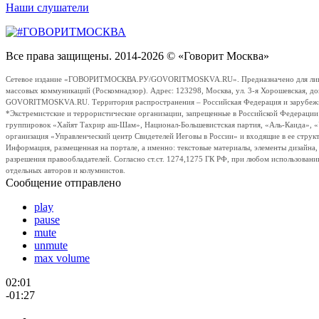
Наши слушатели
Все права защищены. 2014-2026 © «Говорит Москва»
Сетевое издание «ГОВОРИТМОСКВА.РУ/GOVORITMOSKVA.RU». Предназначено для лиц стар
массовых коммуникаций (Роскомнадзор). Адрес: 123298, Москва, ул. 3-я Хорошевская, д
GOVORITMOSKVA.RU. Территория распространения – Российская Федерация и зарубежные с
*Экстремистские и террористические организации, запрещенные в Российской Федераци
группировок «Хайят Тахрир аш-Шам», Национал-Большевистская партия, «Аль-Каида», 
организация «Управленческий центр Свидетелей Иеговы в России» и входящие в ее струк
Информация, размещенная на портале, а именно: текстовые материалы, элементы дизайна
разрешения правообладателей. Согласно ст.ст. 1274,1275 ГК РФ, при любом использовани
отдельных авторов и колумнистов.
Сообщение отправлено
play
pause
mute
unmute
max volume
02:01
-01:27