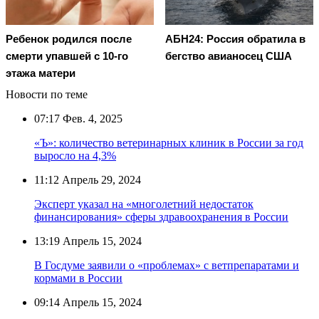
Ребенок родился после
АБН24: Россия обратила в
смерти упавшей с 10-го
бегство авианосец США
этажа матери
Новости по теме
07:17
Фев. 4, 2025
«Ъ»: количество ветеринарных клиник в России за год
выросло на 4,3%
11:12
Апрель 29, 2024
Эксперт указал на «многолетний недостаток
финансирования» сферы здравоохранения в России
13:19
Апрель 15, 2024
В Госдуме заявили о «проблемах» с ветпрепаратами и
кормами в России
09:14
Апрель 15, 2024