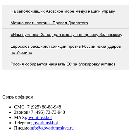
На заполонивших Азовское море медуз нашли управу
Можно рвать погоны. Провал Драпатого
«Нам нужнее». Запад дал жесткую пощечину Зеленскому
Евросоюз расширил санкции против России из-за ударов
по Украине
Россия собирается наказать EC за блокировку активов
Связь с эфиром
СМС
+7 (925) 88-88-948
Звонок
+7 (495) 73-73-948
MAX
govoritmskbot
Telegram
govoritmskbot
Письмо
info@govoritmoskva.ru