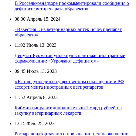
В Россельхознадзоре прокомментировали сообщения о
дефиците ветпрепарата «Бравекто»
08:00
Апрель 15, 2024
«Известия»: из ветеринарных аптек исчез препарат
«Бравекто»
11:02
Июль 13, 2023
Депутат Бурматов упрекнул в шантаже иностранные
фармкомпании: «Угрожают дефицитом»
09:45
Июль 13, 2023
«Ъ» предупредил о существенном сокращении в РФ
ассортимента иностранных ветпрепаратов
11:52
Апрель 8, 2023
Кабмин направит дополнительно 1 млрд рублей на
закупку ветеринарных лекарств
13:15
Фев. 25, 2023
Росздравнадзор заявил о повышении цен на жизненно