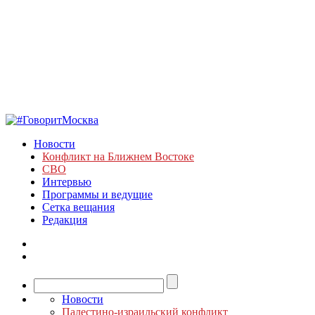
Новости
Конфликт на Ближнем Востоке
СВО
Интервью
Программы и ведущие
Сетка вещания
Редакция
Новости
Палестино-израильский конфликт