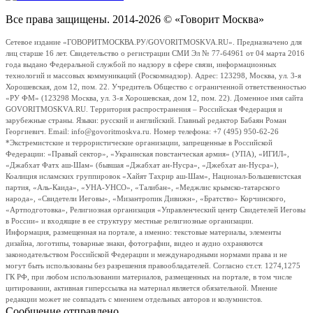
Все права защищены. 2014-2026 © «Говорит Москва»
Сетевое издание «ГОВОРИТМОСКВА.РУ/GOVORITMOSKVA.RU». Предназначено для
лиц старше 16 лет. Свидетельство о регистрации СМИ Эл № 77-64961 от 04 марта 2016
года выдано Федеральной службой по надзору в сфере связи, информационных
технологий и массовых коммуникаций (Роскомнадзор). Адрес: 123298, Москва, ул. 3-я
Хорошевская, дом 12, пом. 22. Учредитель Общество с ограниченной ответственностью
«РУ ФМ» (123298 Москва, ул. 3-я Хорошевская, дом 12, пом. 22). Доменное имя сайта
GOVORITMOSKVA.RU. Территория распространения – Российская Федерация и
зарубежные страны. Языки: русский и английский. Главный редактор Бабаян Роман
Георгиевич. Email: info@govoritmoskva.ru. Номер телефона: +7 (495) 950-62-26
*Экстремистские и террористические организации, запрещенные в Российской
Федерации: «Правый сектор», «Украинская повстанческая армия» (УПА), «ИГИЛ»,
«Джабхат Фатх аш-Шам» (бывшая «Джабхат ан-Нусра», «Джебхат ан-Нусра»),
Коалиция исламских группировок «Хайят Тахрир аш-Шам», Национал-Большевистская
партия, «Аль-Каида», «УНА-УНСО», «Талибан», «Меджлис крымско-татарского
народа», «Свидетели Иеговы», «Мизантропик Дивижн», «Братство» Корчинского,
«Артподготовка», Религиозная организация «Управленческий центр Свидетелей Иеговы
в России» и входящие в ее структуру местные религиозные организации.
Информация, размещенная на портале, а именно: текстовые материалы, элементы
дизайна, логотипы, товарные знаки, фотографии, видео и аудио охраняются
законодательством Российской Федерации и международными нормами права и не
могут быть использованы без разрешения правообладателей. Согласно ст.ст. 1274,1275
ГК РФ, при любом использовании материалов, размещенных на портале, в том числе
цитировании, активная гиперссылка на материал является обязательной. Мнение
редакции может не совпадать с мнением отдельных авторов и колумнистов.
Сообщение отправлено