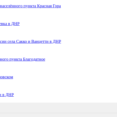
населённого пункта Красная Гора
евка в ДНР
сии села Сакко и Ванцетти в ДНР
ного пункта Благодатное
мовском
и в ДНР