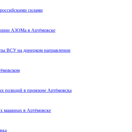
 российскими силами
тории АЗОМа в Артёмовске
пы ВСУ на донецком направлении
тёмовском
х позиций в промзоне Артёмовска
их машинах в Артёмовске
вка