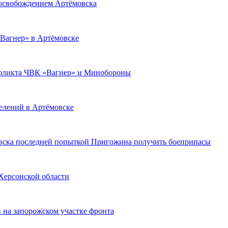
 освобождением Артёмовска
Вагнер» в Артёмовске
онфликта ЧВК «Вагнер» и Минобороны
елений в Артёмовске
вска последней попыткой Пригожина получить боеприпасы
Херсонской области
 на запорожском участке фронта