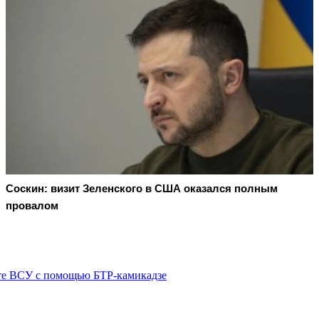
Соскин: визит Зеленского в США оказался полным
провалом
те ВСУ с помощью БТР-камикадзе