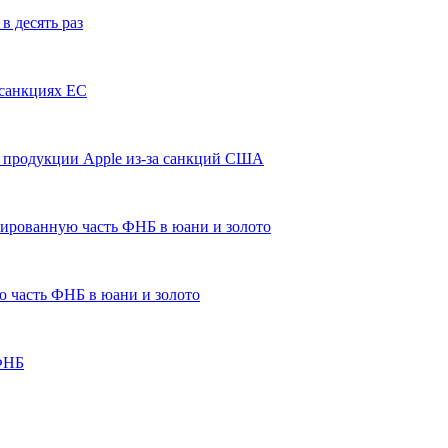
в десять раз
 санкциях ЕС
 продукции Apple из-за санкций США
ированную часть ФНБ в юани и золото
 часть ФНБ в юани и золото
 ФНБ