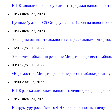
В ЦБ заявили о планах увеличить продажи валюты почти 
10:53
Фев. 27, 2023
Ценные бумаги TCS Group упали на 12,8% на новостях о
10:45
Фев. 27, 2023
Эксперты ожидают сложности с параллельным импортом
16:01
Дек. 30, 2022
Экономист объяснил решение Минфина перевести заблок
09:37
Дек. 30, 2022
«Ведомости»: Минфин решил перевести заблокированную
18:00
Авг. 12, 2022
В ЦБ рассказали, какие валюты заменят доллар и евро в
18:51
Фев. 24, 2021
В структуру российского ФНБ включили юань и иену