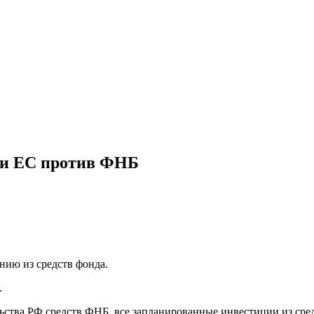
и ЕС против ФНБ
нию из средств фонда.
.
льства РФ средств ФНБ, все запланированные инвестиции из ср