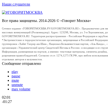
Наши слушатели
Все права защищены. 2014-2026 © «Говорит Москва»
Сетевое издание «ГОВОРИТМОСКВА.РУ/GOVORITMOSKVA.RU». Предназначено для лиц стар
массовых коммуникаций (Роскомнадзор). Адрес: 123298, Москва, ул. 3-я Хорошевская, д
GOVORITMOSKVA.RU. Территория распространения – Российская Федерация и зарубежные с
*Экстремистские и террористические организации, запрещенные в Российской Федераци
группировок «Хайят Тахрир аш-Шам», Национал-Большевистская партия, «Аль-Каида», 
организация «Управленческий центр Свидетелей Иеговы в России» и входящие в ее струк
Информация, размещенная на портале, а именно: текстовые материалы, элементы дизайна
разрешения правообладателей. Согласно ст.ст. 1274,1275 ГК РФ, при любом использовани
отдельных авторов и колумнистов.
Сообщение отправлено
play
pause
mute
unmute
max volume
02:01
-01:27