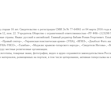
ше 16 лет. Свидетельство о регистрации СМИ Эл № 77-64961 от 04 марта 2016 года вы
ом 12, пом. 22. Учредитель Общество с ограниченной ответственностью «РУ ФМ» (123298 Мо
траны. Языки: русский и английский. Главный редактор Бабаян Роман Георгиевич. Email:
и: «Правый сектор», «Украинская повстанческая армия» (УПА), «ИГИЛ», «Джабхат Фатх а
«УНА-УНСО», «Талибан», «Меджлис крымско-татарского народа», «Свидетели Иеговы», «М
туру местные религиозные организации.
, логотипы, товарные знаки, фотографии, видео и аудио охраняются законодательством Ро
и материалов, размещенных на портале, в том числе цитировании, активная гиперссылка на 