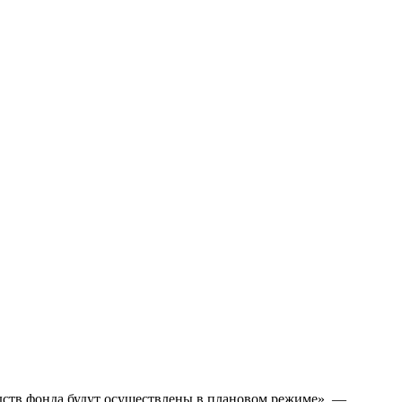
едств фонда будут осуществлены в плановом режиме», —