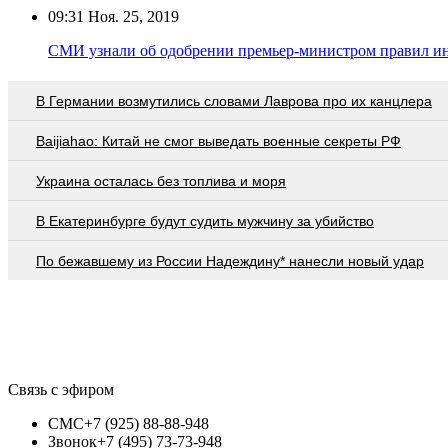
09:31
Ноя. 25, 2019
СМИ узнали об одобрении премьер-министром правил и
В Германии возмутились словами Лаврова про их канцлера
Baijiahao: Китай не смог выведать военные секреты РФ
Украина осталась без топлива и моря
В Екатеринбурге будут судить мужчину за убийство
По бежавшему из России Надеждину* нанесли новый удар
Связь с эфиром
СМС
+7 (925) 88-88-948
Звонок
+7 (495) 73-73-948