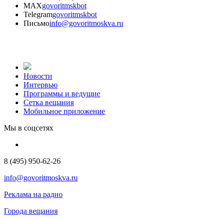
MAX
govoritmskbot
Telegram
govoritmskbot
Письмо
info@govoritmoskva.ru
Новости
Интервью
Программы и ведущие
Сетка вещания
Мобильное приложение
Мы в соцсетях
8 (495) 950-62-26
info@govoritmoskva.ru
Реклама на радио
Города вещания