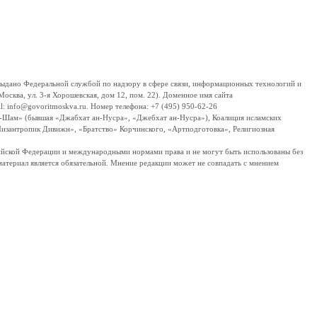
дано Федеральной службой по надзору в сфере связи, информационных технологий и
сква, ул. 3-я Хорошевская, дом 12, пом. 22). Доменное имя сайта
 info@govoritmoskva.ru. Номер телефона: +7 (495) 950-62-26
ш-Шам» (бывшая «Джабхат ан-Нусра», «Джебхат ан-Нусра»), Коалиция исламских
изантропик Дивижн», «Братство» Корчинского, «Артподготовка», Религиозная
ссийской Федерации и международными нормами права и не могут быть использованы без
материал является обязательной. Мнение редакции может не совпадать с мнением