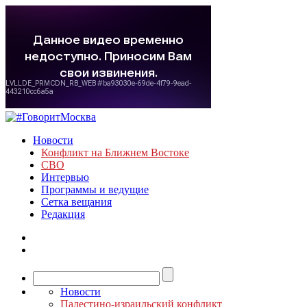
Новости
Конфликт на Ближнем Востоке
СВО
Интервью
Программы и ведущие
Сетка вещания
Редакция
Новости
Палестино-израильский конфликт