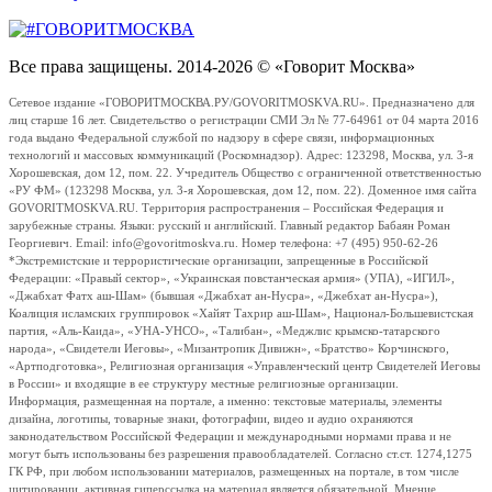
Все права защищены. 2014-2026 © «Говорит Москва»
Сетевое издание «ГОВОРИТМОСКВА.РУ/GOVORITMOSKVA.RU». Предназначено для
лиц старше 16 лет. Свидетельство о регистрации СМИ Эл № 77-64961 от 04 марта 2016
года выдано Федеральной службой по надзору в сфере связи, информационных
технологий и массовых коммуникаций (Роскомнадзор). Адрес: 123298, Москва, ул. 3-я
Хорошевская, дом 12, пом. 22. Учредитель Общество с ограниченной ответственностью
«РУ ФМ» (123298 Москва, ул. 3-я Хорошевская, дом 12, пом. 22). Доменное имя сайта
GOVORITMOSKVA.RU. Территория распространения – Российская Федерация и
зарубежные страны. Языки: русский и английский. Главный редактор Бабаян Роман
Георгиевич. Email: info@govoritmoskva.ru. Номер телефона: +7 (495) 950-62-26
*Экстремистские и террористические организации, запрещенные в Российской
Федерации: «Правый сектор», «Украинская повстанческая армия» (УПА), «ИГИЛ»,
«Джабхат Фатх аш-Шам» (бывшая «Джабхат ан-Нусра», «Джебхат ан-Нусра»),
Коалиция исламских группировок «Хайят Тахрир аш-Шам», Национал-Большевистская
партия, «Аль-Каида», «УНА-УНСО», «Талибан», «Меджлис крымско-татарского
народа», «Свидетели Иеговы», «Мизантропик Дивижн», «Братство» Корчинского,
«Артподготовка», Религиозная организация «Управленческий центр Свидетелей Иеговы
в России» и входящие в ее структуру местные религиозные организации.
Информация, размещенная на портале, а именно: текстовые материалы, элементы
дизайна, логотипы, товарные знаки, фотографии, видео и аудио охраняются
законодательством Российской Федерации и международными нормами права и не
могут быть использованы без разрешения правообладателей. Согласно ст.ст. 1274,1275
ГК РФ, при любом использовании материалов, размещенных на портале, в том числе
цитировании, активная гиперссылка на материал является обязательной. Мнение