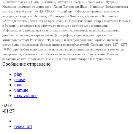
«Джабхат Фатх аш-Шам» (бывшая «Джабхат ан-Нусра», «Джебхат ан-Нусра»),
Коалиция исламских группировок «Хайят Тахрир аш-Шам», Национал-Большевистская
партия, «Аль-Каида», «УНА-УНСО», «Талибан», «Меджлис крымско-татарского
народа», «Свидетели Иеговы», «Мизантропик Дивижн», «Братство» Корчинского,
«Артподготовка», Религиозная организация «Управленческий центр Свидетелей Иеговы
в России» и входящие в ее структуру местные религиозные организации.
Информация, размещенная на портале, а именно: текстовые материалы, элементы
дизайна, логотипы, товарные знаки, фотографии, видео и аудио охраняются
законодательством Российской Федерации и международными нормами права и не
могут быть использованы без разрешения правообладателей. Согласно ст.ст. 1274,1275
ГК РФ, при любом использовании материалов, размещенных на портале, в том числе
цитировании, активная гиперссылка на материал является обязательной. Мнение
редакции может не совпадать с мнением отдельных авторов и колумнистов.
Сообщение отправлено
play
pause
mute
unmute
max volume
02:01
-01:27
repeat off