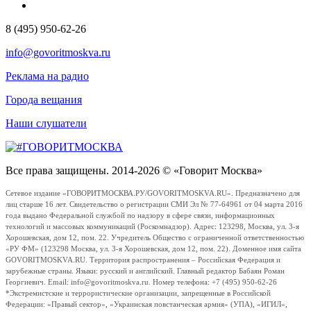
8 (495) 950-62-26
info@govoritmoskva.ru
Реклама на радио
Города вещания
Наши слушатели
Все права защищены. 2014-2026 © «Говорит Москва»
Сетевое издание «ГОВОРИТМОСКВА.РУ/GOVORITMOSKVA.RU». Предназначено для
лиц старше 16 лет. Свидетельство о регистрации СМИ Эл № 77-64961 от 04 марта 2016
года выдано Федеральной службой по надзору в сфере связи, информационных
технологий и массовых коммуникаций (Роскомнадзор). Адрес: 123298, Москва, ул. 3-я
Хорошевская, дом 12, пом. 22. Учредитель Общество с ограниченной ответственностью
«РУ ФМ» (123298 Москва, ул. 3-я Хорошевская, дом 12, пом. 22). Доменное имя сайта
GOVORITMOSKVA.RU. Территория распространения – Российская Федерация и
зарубежные страны. Языки: русский и английский. Главный редактор Бабаян Роман
Георгиевич. Email: info@govoritmoskva.ru. Номер телефона: +7 (495) 950-62-26
*Экстремистские и террористические организации, запрещенные в Российской
Федерации: «Правый сектор», «Украинская повстанческая армия» (УПА), «ИГИЛ»,