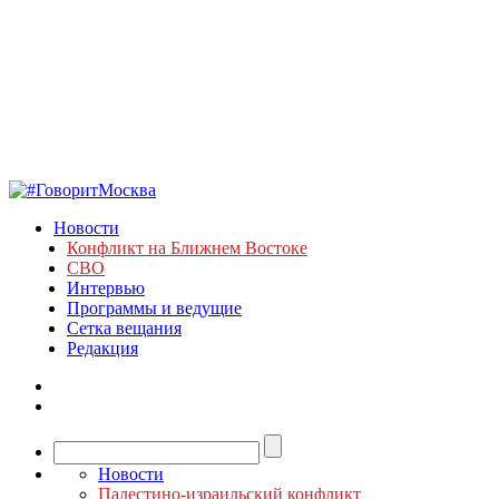
Новости
Конфликт на Ближнем Востоке
СВО
Интервью
Программы и ведущие
Сетка вещания
Редакция
Новости
Палестино-израильский конфликт