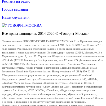
Реклама на радио
Города вещания
Наши слушатели
Все права защищены. 2014-2026 © «Говорит Москва»
Сетевое издание «ГОВОРИТМОСКВА.РУ/GOVORITMOSKVA.RU». Предназначено для
лиц старше 16 лет. Свидетельство о регистрации СМИ Эл № 77-64961 от 04 марта 2016
года выдано Федеральной службой по надзору в сфере связи, информационных
технологий и массовых коммуникаций (Роскомнадзор). Адрес: 123298, Москва, ул. 3-я
Хорошевская, дом 12, пом. 22. Учредитель Общество с ограниченной ответственностью
«РУ ФМ» (123298 Москва, ул. 3-я Хорошевская, дом 12, пом. 22). Доменное имя сайта
GOVORITMOSKVA.RU. Территория распространения – Российская Федерация и
зарубежные страны. Языки: русский и английский. Главный редактор Бабаян Роман
Георгиевич. Email: info@govoritmoskva.ru. Номер телефона: +7 (495) 950-62-26
*Экстремистские и террористические организации, запрещенные в Российской
Федерации: «Правый сектор», «Украинская повстанческая армия» (УПА), «ИГИЛ»,
«Джабхат Фатх аш-Шам» (бывшая «Джабхат ан-Нусра», «Джебхат ан-Нусра»),
Коалиция исламских группировок «Хайят Тахрир аш-Шам», Национал-Большевистская
партия, «Аль-Каида», «УНА-УНСО», «Талибан», «Меджлис крымско-татарского
народа», «Свидетели Иеговы», «Мизантропик Дивижн», «Братство» Корчинского,
«Артподготовка», Религиозная организация «Управленческий центр Свидетелей Иеговы
в России» и входящие в ее структуру местные религиозные организации.
Информация, размещенная на портале, а именно: текстовые материалы, элементы