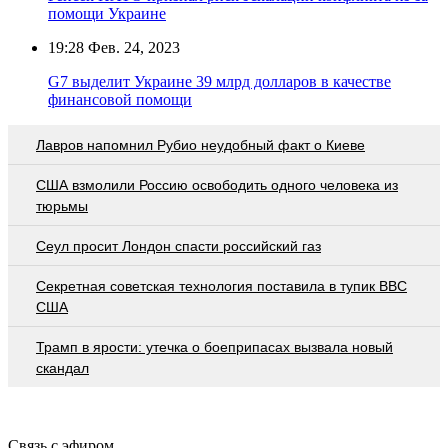
помощи Украине
19:28
Фев. 24, 2023
G7 выделит Украине 39 млрд долларов в качестве
финансовой помощи
Лавров напомнил Рубио неудобный факт о Киеве
США взмолили Россию освободить одного человека из
тюрьмы
Сеул просит Лондон спасти российский газ
Секретная советская технология поставила в тупик ВВС
США
Трамп в ярости: утечка о боеприпасах вызвала новый
скандал
Связь с эфиром