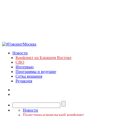
Новости
Конфликт на Ближнем Востоке
СВО
Интервью
Программы и ведущие
Сетка вещания
Редакция
Новости
Палестино-израильский конфликт