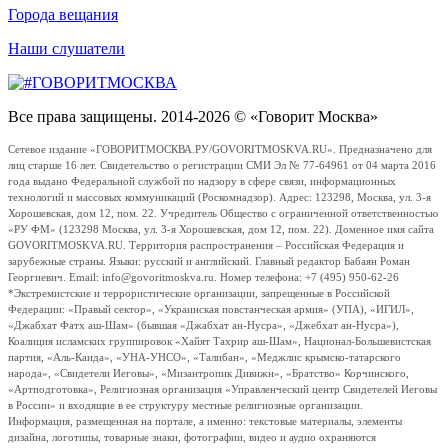
Города вещания
Наши слушатели
Все права защищены. 2014-2026 © «Говорит Москва»
Сетевое издание «ГОВОРИТМОСКВА.РУ/GOVORITMOSKVA.RU». Предназначено для
лиц старше 16 лет. Свидетельство о регистрации СМИ Эл № 77-64961 от 04 марта 2016
года выдано Федеральной службой по надзору в сфере связи, информационных
технологий и массовых коммуникаций (Роскомнадзор). Адрес: 123298, Москва, ул. 3-я
Хорошевская, дом 12, пом. 22. Учредитель Общество с ограниченной ответственностью
«РУ ФМ» (123298 Москва, ул. 3-я Хорошевская, дом 12, пом. 22). Доменное имя сайта
GOVORITMOSKVA.RU. Территория распространения – Российская Федерация и
зарубежные страны. Языки: русский и английский. Главный редактор Бабаян Роман
Георгиевич. Email: info@govoritmoskva.ru. Номер телефона: +7 (495) 950-62-26
*Экстремистские и террористические организации, запрещенные в Российской
Федерации: «Правый сектор», «Украинская повстанческая армия» (УПА), «ИГИЛ»,
«Джабхат Фатх аш-Шам» (бывшая «Джабхат ан-Нусра», «Джебхат ан-Нусра»),
Коалиция исламских группировок «Хайят Тахрир аш-Шам», Национал-Большевистская
партия, «Аль-Каида», «УНА-УНСО», «Талибан», «Меджлис крымско-татарского
народа», «Свидетели Иеговы», «Мизантропик Дивижн», «Братство» Корчинского,
«Артподготовка», Религиозная организация «Управленческий центр Свидетелей Иеговы
в России» и входящие в ее структуру местные религиозные организации.
Информация, размещенная на портале, а именно: текстовые материалы, элементы
дизайна, логотипы, товарные знаки, фотографии, видео и аудио охраняются