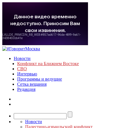
Новости
Конфликт на Ближнем Востоке
СВО
Интервью
Программы и ведущие
Сетка вещания
Редакция
Новости
Палестино-израильский конфликт