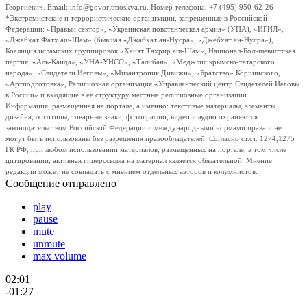
Георгиевич. Email: info@govoritmoskva.ru. Номер телефона: +7 (495) 950-62-26
*Экстремистские и террористические организации, запрещенные в Российской
Федерации: «Правый сектор», «Украинская повстанческая армия» (УПА), «ИГИЛ»,
«Джабхат Фатх аш-Шам» (бывшая «Джабхат ан-Нусра», «Джебхат ан-Нусра»),
Коалиция исламских группировок «Хайят Тахрир аш-Шам», Национал-Большевистская
партия, «Аль-Каида», «УНА-УНСО», «Талибан», «Меджлис крымско-татарского
народа», «Свидетели Иеговы», «Мизантропик Дивижн», «Братство» Корчинского,
«Артподготовка», Религиозная организация «Управленческий центр Свидетелей Иеговы
в России» и входящие в ее структуру местные религиозные организации.
Информация, размещенная на портале, а именно: текстовые материалы, элементы
дизайна, логотипы, товарные знаки, фотографии, видео и аудио охраняются
законодательством Российской Федерации и международными нормами права и не
могут быть использованы без разрешения правообладателей. Согласно ст.ст. 1274,1275
ГК РФ, при любом использовании материалов, размещенных на портале, в том числе
цитировании, активная гиперссылка на материал является обязательной. Мнение
редакции может не совпадать с мнением отдельных авторов и колумнистов.
Сообщение отправлено
play
pause
mute
unmute
max volume
02:01
-01:27