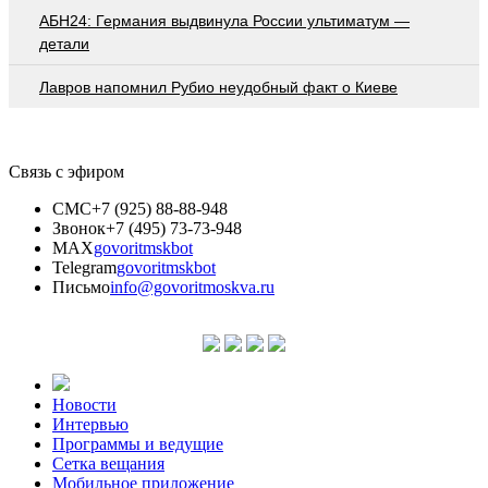
АБН24: Германия выдвинула России ультиматум —
детали
Лавров напомнил Рубио неудобный факт о Киеве
Связь с эфиром
СМС
+7 (925) 88-88-948
Звонок
+7 (495) 73-73-948
MAX
govoritmskbot
Telegram
govoritmskbot
Письмо
info@govoritmoskva.ru
Новости
Интервью
Программы и ведущие
Сетка вещания
Мобильное приложение