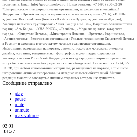
Георгиевич. Email: info@govoritmoskva.ru. Номер телефона: +7 (495) 950-62-26
*Экстремистские и террористические организации, запрещенные в Российской
Федерации: «Правый сектор», «Украинская повстанческая армия» (УПА), «ИГИЛ»,
«Джабхат Фатх аш-Шам» (бывшая «Джабхат ан-Нусра», «Джебхат ан-Нусра»),
Коалиция исламских группировок «Хайят Тахрир аш-Шам», Национал-Большевистская
партия, «Аль-Каида», «УНА-УНСО», «Талибан», «Меджлис крымско-татарского
народа», «Свидетели Иеговы», «Мизантропик Дивижн», «Братство» Корчинского,
«Артподготовка», Религиозная организация «Управленческий центр Свидетелей Иеговы
в России» и входящие в ее структуру местные религиозные организации.
Информация, размещенная на портале, а именно: текстовые материалы, элементы
дизайна, логотипы, товарные знаки, фотографии, видео и аудио охраняются
законодательством Российской Федерации и международными нормами права и не
могут быть использованы без разрешения правообладателей. Согласно ст.ст. 1274,1275
ГК РФ, при любом использовании материалов, размещенных на портале, в том числе
цитировании, активная гиперссылка на материал является обязательной. Мнение
редакции может не совпадать с мнением отдельных авторов и колумнистов.
Сообщение отправлено
play
pause
mute
unmute
max volume
02:01
-01:27