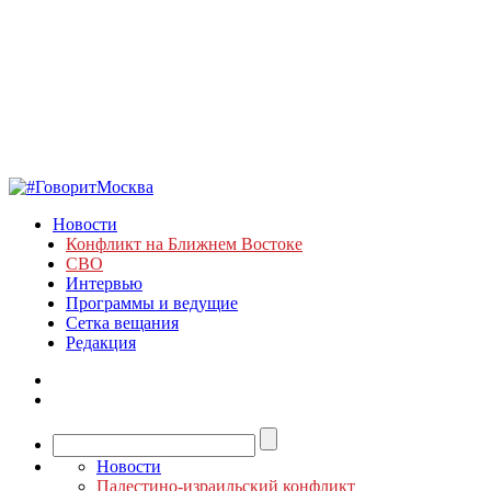
Новости
Конфликт на Ближнем Востоке
СВО
Интервью
Программы и ведущие
Сетка вещания
Редакция
Новости
Палестино-израильский конфликт