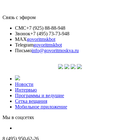
Связь с эфиром
СМС
+7 (925) 88-88-948
Звонок
+7 (495) 73-73-948
MAX
govoritmskbot
Telegram
govoritmskbot
Письмо
info@govoritmoskva.ru
Новости
Интервью
Программы и ведущие
Сетка вещания
Мобильное приложение
Мы в соцсетях
8 (495) 950-62-26