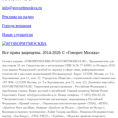
info@govoritmoskva.ru
Реклама на радио
Города вещания
Наши слушатели
Все права защищены. 2014-2026 © «Говорит Москва»
Сетевое издание «ГОВОРИТМОСКВА.РУ/GOVORITMOSKVA.RU». Предназначено для
лиц старше 16 лет. Свидетельство о регистрации СМИ Эл № 77-64961 от 04 марта 2016
года выдано Федеральной службой по надзору в сфере связи, информационных
технологий и массовых коммуникаций (Роскомнадзор). Адрес: 123298, Москва, ул. 3-я
Хорошевская, дом 12, пом. 22. Учредитель Общество с ограниченной ответственностью
«РУ ФМ» (123298 Москва, ул. 3-я Хорошевская, дом 12, пом. 22). Доменное имя сайта
GOVORITMOSKVA.RU. Территория распространения – Российская Федерация и
зарубежные страны. Языки: русский и английский. Главный редактор Бабаян Роман
Георгиевич. Email: info@govoritmoskva.ru. Номер телефона: +7 (495) 950-62-26
*Экстремистские и террористические организации, запрещенные в Российской
Федерации: «Правый сектор», «Украинская повстанческая армия» (УПА), «ИГИЛ»,
«Джабхат Фатх аш-Шам» (бывшая «Джабхат ан-Нусра», «Джебхат ан-Нусра»),
Коалиция исламских группировок «Хайят Тахрир аш-Шам», Национал-Большевистская
партия, «Аль-Каида», «УНА-УНСО», «Талибан», «Меджлис крымско-татарского