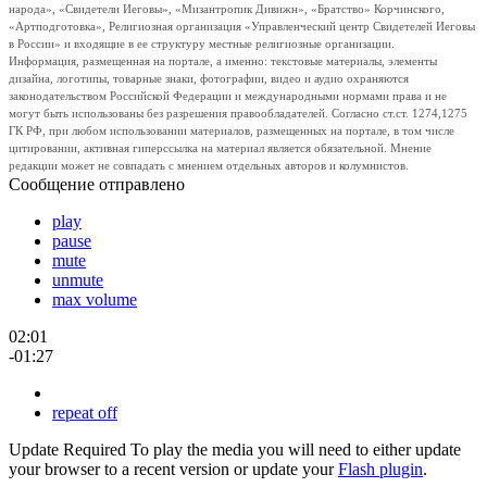
народа», «Свидетели Иеговы», «Мизантропик Дивижн», «Братство» Корчинского,
«Артподготовка», Религиозная организация «Управленческий центр Свидетелей Иеговы
в России» и входящие в ее структуру местные религиозные организации.
Информация, размещенная на портале, а именно: текстовые материалы, элементы
дизайна, логотипы, товарные знаки, фотографии, видео и аудио охраняются
законодательством Российской Федерации и международными нормами права и не
могут быть использованы без разрешения правообладателей. Согласно ст.ст. 1274,1275
ГК РФ, при любом использовании материалов, размещенных на портале, в том числе
цитировании, активная гиперссылка на материал является обязательной. Мнение
редакции может не совпадать с мнением отдельных авторов и колумнистов.
Сообщение отправлено
play
pause
mute
unmute
max volume
02:01
-01:27
repeat off
Update Required
To play the media you will need to either update
your browser to a recent version or update your
Flash plugin
.