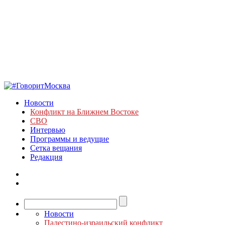
Новости
Конфликт на Ближнем Востоке
СВО
Интервью
Программы и ведущие
Сетка вещания
Редакция
Новости
Палестино-израильский конфликт