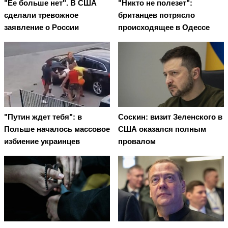
"Ее больше нет". В США
"Никто не полезет":
сделали тревожное
британцев потрясло
заявление о России
происходящее в Одессе
"Путин ждет тебя": в
Соскин: визит Зеленского в
Польше началось массовое
США оказался полным
избиение украинцев
провалом