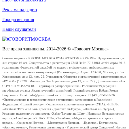
Реклама на радио
Города вещания
Наши слушатели
Все права защищены. 2014-2026 © «Говорит Москва»
Сетевое издание «ГОВОРИТМОСКВА.РУ/GOVORITMOSKVA.RU». Предназначено для
лиц старше 16 лет. Свидетельство о регистрации СМИ Эл № 77-64961 от 04 марта 2016
года выдано Федеральной службой по надзору в сфере связи, информационных
технологий и массовых коммуникаций (Роскомнадзор). Адрес: 123298, Москва, ул. 3-я
Хорошевская, дом 12, пом. 22. Учредитель Общество с ограниченной ответственностью
«РУ ФМ» (123298 Москва, ул. 3-я Хорошевская, дом 12, пом. 22). Доменное имя сайта
GOVORITMOSKVA.RU. Территория распространения – Российская Федерация и
зарубежные страны. Языки: русский и английский. Главный редактор Бабаян Роман
Георгиевич. Email: info@govoritmoskva.ru. Номер телефона: +7 (495) 950-62-26
*Экстремистские и террористические организации, запрещенные в Российской
Федерации: «Правый сектор», «Украинская повстанческая армия» (УПА), «ИГИЛ»,
«Джабхат Фатх аш-Шам» (бывшая «Джабхат ан-Нусра», «Джебхат ан-Нусра»),
Коалиция исламских группировок «Хайят Тахрир аш-Шам», Национал-Большевистская
партия, «Аль-Каида», «УНА-УНСО», «Талибан», «Меджлис крымско-татарского
народа», «Свидетели Иеговы», «Мизантропик Дивижн», «Братство» Корчинского,
«Артподготовка», Религиозная организация «Управленческий центр Свидетелей Иеговы