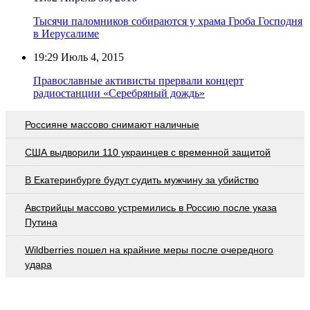
Тысячи паломников собираются у храма Гроба Господня
в Иерусалиме
19:29
Июль 4, 2015
Православные активисты прервали концерт
радиостанции «Серебряный дождь»
Россияне массово снимают наличные
США выдворили 110 украинцев с временной защитой
В Екатеринбурге будут судить мужчину за убийство
Австрийцы массово устремились в Россию после указа
Путина
Wildberries пошел на крайние меры после очередного
удара