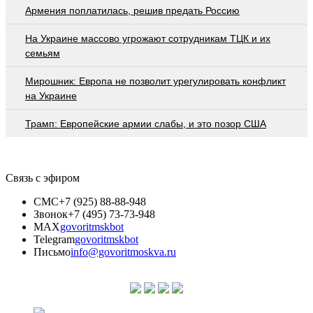
Армения поплатилась, решив предать Россию
На Украине массово угрожают сотрудникам ТЦК и их
семьям
Мирошник: Европа не позволит урегулировать конфликт
на Украине
Трамп: Европейские армии слабы, и это позор США
Связь с эфиром
СМС
+7 (925) 88-88-948
Звонок
+7 (495) 73-73-948
MAX
govoritmskbot
Telegram
govoritmskbot
Письмо
info@govoritmoskva.ru