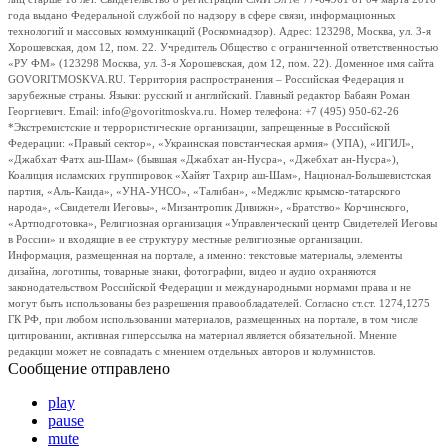
года выдано Федеральной службой по надзору в сфере связи, информационных
технологий и массовых коммуникаций (Роскомнадзор). Адрес: 123298, Москва, ул. 3-я
Хорошевская, дом 12, пом. 22. Учредитель Общество с ограниченной ответственностью
«РУ ФМ» (123298 Москва, ул. 3-я Хорошевская, дом 12, пом. 22). Доменное имя сайта
GOVORITMOSKVA.RU. Территория распространения – Российская Федерация и
зарубежные страны. Языки: русский и английский. Главный редактор Бабаян Роман
Георгиевич. Email: info@govoritmoskva.ru. Номер телефона: +7 (495) 950-62-26
*Экстремистские и террористические организации, запрещенные в Российской
Федерации: «Правый сектор», «Украинская повстанческая армия» (УПА), «ИГИЛ»,
«Джабхат Фатх аш-Шам» (бывшая «Джабхат ан-Нусра», «Джебхат ан-Нусра»),
Коалиция исламских группировок «Хайят Тахрир аш-Шам», Национал-Большевистская
партия, «Аль-Каида», «УНА-УНСО», «Талибан», «Меджлис крымско-татарского
народа», «Свидетели Иеговы», «Мизантропик Дивижн», «Братство» Корчинского,
«Артподготовка», Религиозная организация «Управленческий центр Свидетелей Иеговы
в России» и входящие в ее структуру местные религиозные организации.
Информация, размещенная на портале, а именно: текстовые материалы, элементы
дизайна, логотипы, товарные знаки, фотографии, видео и аудио охраняются
законодательством Российской Федерации и международными нормами права и не
могут быть использованы без разрешения правообладателей. Согласно ст.ст. 1274,1275
ГК РФ, при любом использовании материалов, размещенных на портале, в том числе
цитировании, активная гиперссылка на материал является обязательной. Мнение
редакции может не совпадать с мнением отдельных авторов и колумнистов.
Сообщение отправлено
play
pause
mute