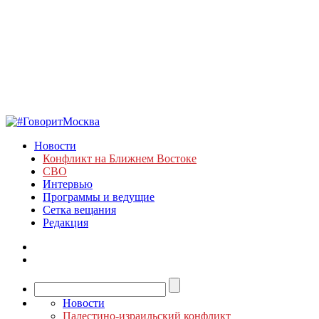
Новости
Конфликт на Ближнем Востоке
СВО
Интервью
Программы и ведущие
Сетка вещания
Редакция
Новости
Палестино-израильский конфликт