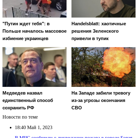
"Путин ждет тебя": в
Handelsblatt: хаотичные
Польше началось массовое
решения Зеленского
избиение украинцев
привели в тупик
Медведев назвал
На Западе забили тревогу
единственный способ
из-за угрозы окончания
сохранить РФ
СВО
Новости по теме
18:40
Май 1, 2023
В МЧС сообщили о ликвидации пожара в городе Борзя