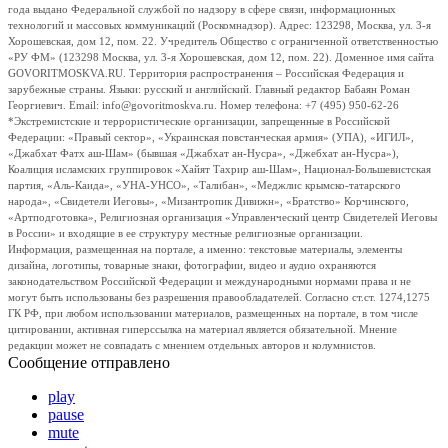
года выдано Федеральной службой по надзору в сфере связи, информационных
технологий и массовых коммуникаций (Роскомнадзор). Адрес: 123298, Москва, ул. 3-я
Хорошевская, дом 12, пом. 22. Учредитель Общество с ограниченной ответственностью
«РУ ФМ» (123298 Москва, ул. 3-я Хорошевская, дом 12, пом. 22). Доменное имя сайта
GOVORITMOSKVA.RU. Территория распространения – Российская Федерация и
зарубежные страны. Языки: русский и английский. Главный редактор Бабаян Роман
Георгиевич. Email: info@govoritmoskva.ru. Номер телефона: +7 (495) 950-62-26
*Экстремистские и террористические организации, запрещенные в Российской
Федерации: «Правый сектор», «Украинская повстанческая армия» (УПА), «ИГИЛ»,
«Джабхат Фатх аш-Шам» (бывшая «Джабхат ан-Нусра», «Джебхат ан-Нусра»),
Коалиция исламских группировок «Хайят Тахрир аш-Шам», Национал-Большевистская
партия, «Аль-Каида», «УНА-УНСО», «Талибан», «Меджлис крымско-татарского
народа», «Свидетели Иеговы», «Мизантропик Дивижн», «Братство» Корчинского,
«Артподготовка», Религиозная организация «Управленческий центр Свидетелей Иеговы
в России» и входящие в ее структуру местные религиозные организации.
Информация, размещенная на портале, а именно: текстовые материалы, элементы
дизайна, логотипы, товарные знаки, фотографии, видео и аудио охраняются
законодательством Российской Федерации и международными нормами права и не
могут быть использованы без разрешения правообладателей. Согласно ст.ст. 1274,1275
ГК РФ, при любом использовании материалов, размещенных на портале, в том числе
цитировании, активная гиперссылка на материал является обязательной. Мнение
редакции может не совпадать с мнением отдельных авторов и колумнистов.
Сообщение отправлено
play
pause
mute