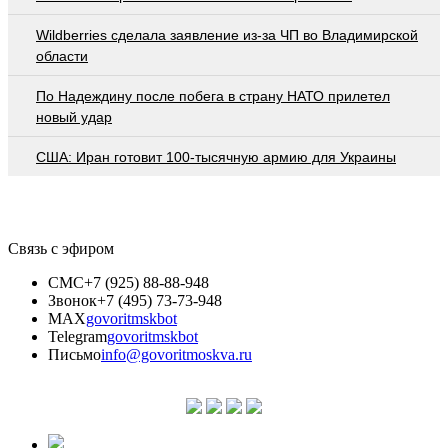
Wildberries cделала заявление из-за ЧП во Владимирской
области
По Надеждину после побега в страну НАТО прилетел
новый удар
США: Иран готовит 100-тысячную армию для Украины
Связь с эфиром
СМС
+7 (925) 88-88-948
Звонок
+7 (495) 73-73-948
MAX
govoritmskbot
Telegram
govoritmskbot
Письмо
info@govoritmoskva.ru