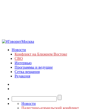
Новости
Конфликт на Ближнем Востоке
СВО
Интервью
Программы и ведущие
Сетка вещания
Редакция
Новости
Палестино-израильский конфликт