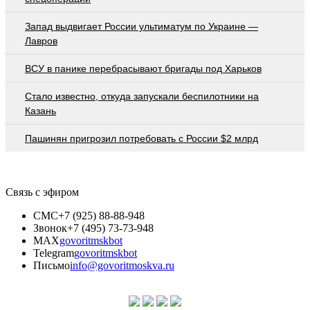
Запад выдвигает России ультиматум по Украине —
Лавров
ВСУ в панике перебрасывают бригады под Харьков
Стало известно, откуда запускали беспилотники на
Казань
Пашинян пригрозил потребовать c России $2 млрд
Связь с эфиром
СМС
+7 (925) 88-88-948
Звонок
+7 (495) 73-73-948
MAX
govoritmskbot
Telegram
govoritmskbot
Письмо
info@govoritmoskva.ru