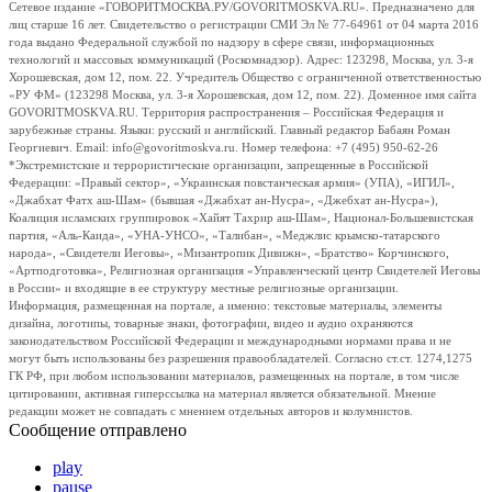
Сетевое издание «ГОВОРИТМОСКВА.РУ/GOVORITMOSKVA.RU». Предназначено для
лиц старше 16 лет. Свидетельство о регистрации СМИ Эл № 77-64961 от 04 марта 2016
года выдано Федеральной службой по надзору в сфере связи, информационных
технологий и массовых коммуникаций (Роскомнадзор). Адрес: 123298, Москва, ул. 3-я
Хорошевская, дом 12, пом. 22. Учредитель Общество с ограниченной ответственностью
«РУ ФМ» (123298 Москва, ул. 3-я Хорошевская, дом 12, пом. 22). Доменное имя сайта
GOVORITMOSKVA.RU. Территория распространения – Российская Федерация и
зарубежные страны. Языки: русский и английский. Главный редактор Бабаян Роман
Георгиевич. Email: info@govoritmoskva.ru. Номер телефона: +7 (495) 950-62-26
*Экстремистские и террористические организации, запрещенные в Российской
Федерации: «Правый сектор», «Украинская повстанческая армия» (УПА), «ИГИЛ»,
«Джабхат Фатх аш-Шам» (бывшая «Джабхат ан-Нусра», «Джебхат ан-Нусра»),
Коалиция исламских группировок «Хайят Тахрир аш-Шам», Национал-Большевистская
партия, «Аль-Каида», «УНА-УНСО», «Талибан», «Меджлис крымско-татарского
народа», «Свидетели Иеговы», «Мизантропик Дивижн», «Братство» Корчинского,
«Артподготовка», Религиозная организация «Управленческий центр Свидетелей Иеговы
в России» и входящие в ее структуру местные религиозные организации.
Информация, размещенная на портале, а именно: текстовые материалы, элементы
дизайна, логотипы, товарные знаки, фотографии, видео и аудио охраняются
законодательством Российской Федерации и международными нормами права и не
могут быть использованы без разрешения правообладателей. Согласно ст.ст. 1274,1275
ГК РФ, при любом использовании материалов, размещенных на портале, в том числе
цитировании, активная гиперссылка на материал является обязательной. Мнение
редакции может не совпадать с мнением отдельных авторов и колумнистов.
Сообщение отправлено
play
pause