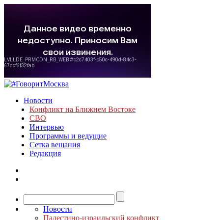
Новости
Конфликт на Ближнем Востоке
СВО
Интервью
Программы и ведущие
Сетка вещания
Редакция
Новости
Палестино-израильский конфликт