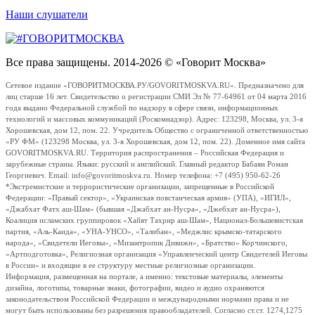
Наши слушатели
Все права защищены. 2014-2026 © «Говорит Москва»
Сетевое издание «ГОВОРИТМОСКВА.РУ/GOVORITMOSKVA.RU». Предназначено для
лиц старше 16 лет. Свидетельство о регистрации СМИ Эл № 77-64961 от 04 марта 2016
года выдано Федеральной службой по надзору в сфере связи, информационных
технологий и массовых коммуникаций (Роскомнадзор). Адрес: 123298, Москва, ул. 3-я
Хорошевская, дом 12, пом. 22. Учредитель Общество с ограниченной ответственностью
«РУ ФМ» (123298 Москва, ул. 3-я Хорошевская, дом 12, пом. 22). Доменное имя сайта
GOVORITMOSKVA.RU. Территория распространения – Российская Федерация и
зарубежные страны. Языки: русский и английский. Главный редактор Бабаян Роман
Георгиевич. Email: info@govoritmoskva.ru. Номер телефона: +7 (495) 950-62-26
*Экстремистские и террористические организации, запрещенные в Российской
Федерации: «Правый сектор», «Украинская повстанческая армия» (УПА), «ИГИЛ»,
«Джабхат Фатх аш-Шам» (бывшая «Джабхат ан-Нусра», «Джебхат ан-Нусра»),
Коалиция исламских группировок «Хайят Тахрир аш-Шам», Национал-Большевистская
партия, «Аль-Каида», «УНА-УНСО», «Талибан», «Меджлис крымско-татарского
народа», «Свидетели Иеговы», «Мизантропик Дивижн», «Братство» Корчинского,
«Артподготовка», Религиозная организация «Управленческий центр Свидетелей Иеговы
в России» и входящие в ее структуру местные религиозные организации.
Информация, размещенная на портале, а именно: текстовые материалы, элементы
дизайна, логотипы, товарные знаки, фотографии, видео и аудио охраняются
законодательством Российской Федерации и международными нормами права и не
могут быть использованы без разрешения правообладателей. Согласно ст.ст. 1274,1275