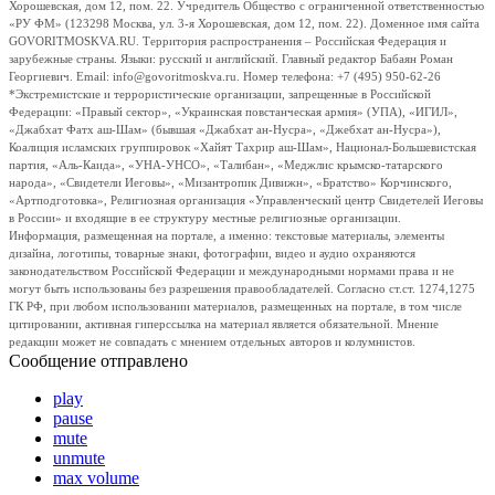
Хорошевская, дом 12, пом. 22. Учредитель Общество с ограниченной ответственностью
«РУ ФМ» (123298 Москва, ул. 3-я Хорошевская, дом 12, пом. 22). Доменное имя сайта
GOVORITMOSKVA.RU. Территория распространения – Российская Федерация и
зарубежные страны. Языки: русский и английский. Главный редактор Бабаян Роман
Георгиевич. Email: info@govoritmoskva.ru. Номер телефона: +7 (495) 950-62-26
*Экстремистские и террористические организации, запрещенные в Российской
Федерации: «Правый сектор», «Украинская повстанческая армия» (УПА), «ИГИЛ»,
«Джабхат Фатх аш-Шам» (бывшая «Джабхат ан-Нусра», «Джебхат ан-Нусра»),
Коалиция исламских группировок «Хайят Тахрир аш-Шам», Национал-Большевистская
партия, «Аль-Каида», «УНА-УНСО», «Талибан», «Меджлис крымско-татарского
народа», «Свидетели Иеговы», «Мизантропик Дивижн», «Братство» Корчинского,
«Артподготовка», Религиозная организация «Управленческий центр Свидетелей Иеговы
в России» и входящие в ее структуру местные религиозные организации.
Информация, размещенная на портале, а именно: текстовые материалы, элементы
дизайна, логотипы, товарные знаки, фотографии, видео и аудио охраняются
законодательством Российской Федерации и международными нормами права и не
могут быть использованы без разрешения правообладателей. Согласно ст.ст. 1274,1275
ГК РФ, при любом использовании материалов, размещенных на портале, в том числе
цитировании, активная гиперссылка на материал является обязательной. Мнение
редакции может не совпадать с мнением отдельных авторов и колумнистов.
Сообщение отправлено
play
pause
mute
unmute
max volume