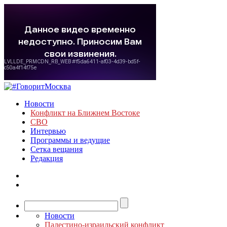
Новости
Конфликт на Ближнем Востоке
СВО
Интервью
Программы и ведущие
Сетка вещания
Редакция
Новости
Палестино-израильский конфликт