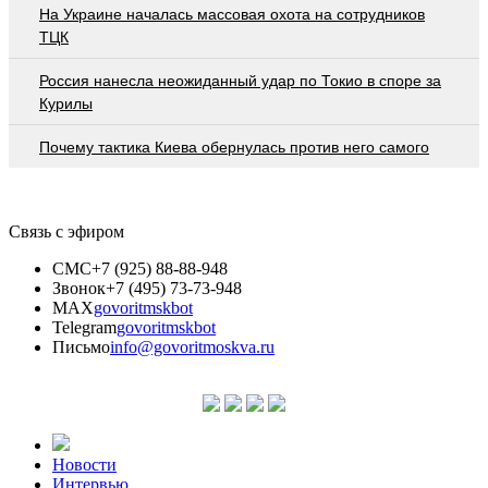
На Украине началась массовая охота на сотрудников
ТЦК
Россия нанесла неожиданный удар по Токио в споре за
Курилы
Почему тактика Киева обернулась против него самого
Связь с эфиром
СМС
+7 (925) 88-88-948
Звонок
+7 (495) 73-73-948
MAX
govoritmskbot
Telegram
govoritmskbot
Письмо
info@govoritmoskva.ru
Новости
Интервью