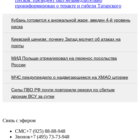
Песков: президент был незамедлительно
проинформирован о теракте и гибели Татарского
Кубань готовится к аномальной жаре, введен 4-й уровень
риска
Киевский цинизм: почему Запад молчит об атаках на
порты
МИД Польши отреагировал на перенос посольства
России
МЧС предупредило о надвигающемся на ХМАО шторме
Cилы ПВО РФ почти повторили рекорд по сбитым
дронам ВСУ за сутки
Связь с эфиром
СМС
+7 (925) 88-88-948
Звонок
+7 (495) 73-73-948