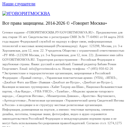
Наши слушатели
Все права защищены. 2014-2026 © «Говорит Москва»
Сетевое издание «ГОВОРИТМОСКВА.РУ/GOVORITMOSKVA.RU». Предназначено для
лиц старше 16 лет. Свидетельство о регистрации СМИ Эл № 77-64961 от 04 марта 2016
года выдано Федеральной службой по надзору в сфере связи, информационных
технологий и массовых коммуникаций (Роскомнадзор). Адрес: 123298, Москва, ул. 3-я
Хорошевская, дом 12, пом. 22. Учредитель Общество с ограниченной ответственностью
«РУ ФМ» (123298 Москва, ул. 3-я Хорошевская, дом 12, пом. 22). Доменное имя сайта
GOVORITMOSKVA.RU. Территория распространения – Российская Федерация и
зарубежные страны. Языки: русский и английский. Главный редактор Бабаян Роман
Георгиевич. Email: info@govoritmoskva.ru. Номер телефона: +7 (495) 950-62-26
*Экстремистские и террористические организации, запрещенные в Российской
Федерации: «Правый сектор», «Украинская повстанческая армия» (УПА), «ИГИЛ»,
«Джабхат Фатх аш-Шам» (бывшая «Джабхат ан-Нусра», «Джебхат ан-Нусра»),
Коалиция исламских группировок «Хайят Тахрир аш-Шам», Национал-Большевистская
партия, «Аль-Каида», «УНА-УНСО», «Талибан», «Меджлис крымско-татарского
народа», «Свидетели Иеговы», «Мизантропик Дивижн», «Братство» Корчинского,
«Артподготовка», Религиозная организация «Управленческий центр Свидетелей Иеговы
в России» и входящие в ее структуру местные религиозные организации.
Информация, размещенная на портале, а именно: текстовые материалы, элементы
дизайна, логотипы, товарные знаки, фотографии, видео и аудио охраняются
законодательством Российской Федерации и международными нормами права и не
могут быть использованы без разрешения правообладателей. Согласно ст.ст. 1274,1275