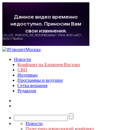
Новости
Конфликт на Ближнем Востоке
СВО
Интервью
Программы и ведущие
Сетка вещания
Редакция
Новости
Палестино-израильский конфликт