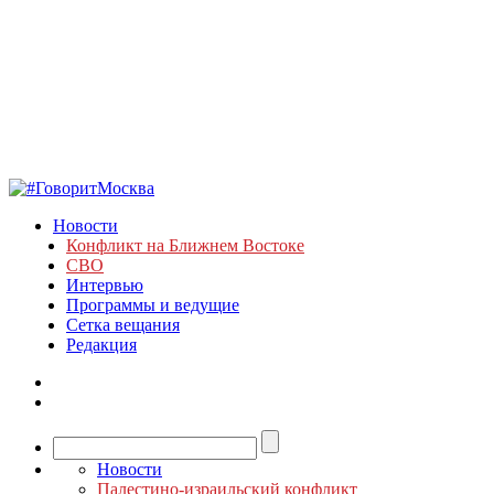
Новости
Конфликт на Ближнем Востоке
СВО
Интервью
Программы и ведущие
Сетка вещания
Редакция
Новости
Палестино-израильский конфликт