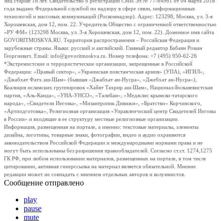
лиц старше 16 лет. Свидетельство о регистрации СМИ Эл № 77-64961 от 04 марта 2016
года выдано Федеральной службой по надзору в сфере связи, информационных
технологий и массовых коммуникаций (Роскомнадзор). Адрес: 123298, Москва, ул. 3-я
Хорошевская, дом 12, пом. 22. Учредитель Общество с ограниченной ответственностью
«РУ ФМ» (123298 Москва, ул. 3-я Хорошевская, дом 12, пом. 22). Доменное имя сайта
GOVORITMOSKVA.RU. Территория распространения – Российская Федерация и
зарубежные страны. Языки: русский и английский. Главный редактор Бабаян Роман
Георгиевич. Email: info@govoritmoskva.ru. Номер телефона: +7 (495) 950-62-26
*Экстремистские и террористические организации, запрещенные в Российской
Федерации: «Правый сектор», «Украинская повстанческая армия» (УПА), «ИГИЛ»,
«Джабхат Фатх аш-Шам» (бывшая «Джабхат ан-Нусра», «Джебхат ан-Нусра»),
Коалиция исламских группировок «Хайят Тахрир аш-Шам», Национал-Большевистская
партия, «Аль-Каида», «УНА-УНСО», «Талибан», «Меджлис крымско-татарского
народа», «Свидетели Иеговы», «Мизантропик Дивижн», «Братство» Корчинского,
«Артподготовка», Религиозная организация «Управленческий центр Свидетелей Иеговы
в России» и входящие в ее структуру местные религиозные организации.
Информация, размещенная на портале, а именно: текстовые материалы, элементы
дизайна, логотипы, товарные знаки, фотографии, видео и аудио охраняются
законодательством Российской Федерации и международными нормами права и не
могут быть использованы без разрешения правообладателей. Согласно ст.ст. 1274,1275
ГК РФ, при любом использовании материалов, размещенных на портале, в том числе
цитировании, активная гиперссылка на материал является обязательной. Мнение
редакции может не совпадать с мнением отдельных авторов и колумнистов.
Сообщение отправлено
play
pause
mute