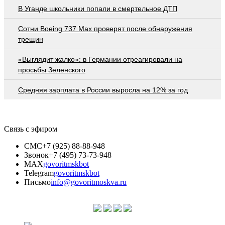
В Уганде школьники попали в смертельное ДТП
Сотни Boeing 737 Max проверят после обнаружения
трещин
«Выглядит жалко»: в Германии отреагировали на
просьбы Зеленского
Средняя зарплата в России выросла на 12% за год
Связь с эфиром
СМС
+7 (925) 88-88-948
Звонок
+7 (495) 73-73-948
MAX
govoritmskbot
Telegram
govoritmskbot
Письмо
info@govoritmoskva.ru