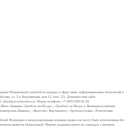
дано Федеральной службой по надзору в сфере связи, информационных технологий и
сква, ул. 3-я Хорошевская, дом 12, пом. 22). Доменное имя сайта
 info@govoritmoskva.ru. Номер телефона: +7 (495) 950-62-26
ш-Шам» (бывшая «Джабхат ан-Нусра», «Джебхат ан-Нусра»), Коалиция исламских
изантропик Дивижн», «Братство» Корчинского, «Артподготовка», Религиозная
ссийской Федерации и международными нормами права и не могут быть использованы без
материал является обязательной. Мнение редакции может не совпадать с мнением