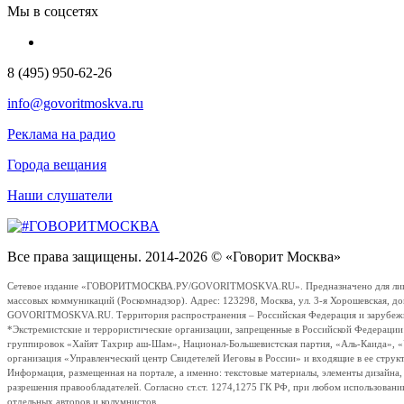
Мы в соцсетях
8 (495) 950-62-26
info@govoritmoskva.ru
Реклама на радио
Города вещания
Наши слушатели
Все права защищены. 2014-2026 © «Говорит Москва»
Сетевое издание «ГОВОРИТМОСКВА.РУ/GOVORITMOSKVA.RU». Предназначено для лиц стар
массовых коммуникаций (Роскомнадзор). Адрес: 123298, Москва, ул. 3-я Хорошевская, д
GOVORITMOSKVA.RU. Территория распространения – Российская Федерация и зарубежные с
*Экстремистские и террористические организации, запрещенные в Российской Федераци
группировок «Хайят Тахрир аш-Шам», Национал-Большевистская партия, «Аль-Каида», 
организация «Управленческий центр Свидетелей Иеговы в России» и входящие в ее струк
Информация, размещенная на портале, а именно: текстовые материалы, элементы дизайна
разрешения правообладателей. Согласно ст.ст. 1274,1275 ГК РФ, при любом использовани
отдельных авторов и колумнистов.