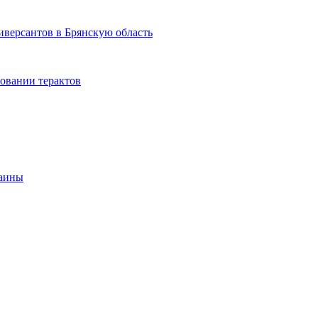
версантов в Брянскую область
овании терактов
раины