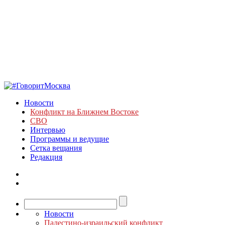
Новости
Конфликт на Ближнем Востоке
СВО
Интервью
Программы и ведущие
Сетка вещания
Редакция
Новости
Палестино-израильский конфликт