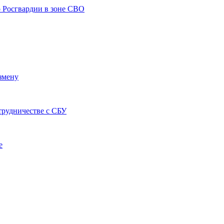
о Росгвардии в зоне СВО
змену
трудничестве с СБУ
е