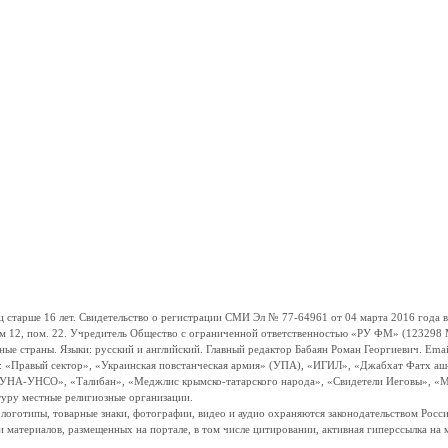
ше 16 лет. Свидетельство о регистрации СМИ Эл № 77-64961 от 04 марта 2016 года вы
ом 12, пом. 22. Учредитель Общество с ограниченной ответственностью «РУ ФМ» (123298 Мо
траны. Языки: русский и английский. Главный редактор Бабаян Роман Георгиевич. Email:
и: «Правый сектор», «Украинская повстанческая армия» (УПА), «ИГИЛ», «Джабхат Фатх а
«УНА-УНСО», «Талибан», «Меджлис крымско-татарского народа», «Свидетели Иеговы», «М
туру местные религиозные организации.
, логотипы, товарные знаки, фотографии, видео и аудио охраняются законодательством Ро
и материалов, размещенных на портале, в том числе цитировании, активная гиперссылка на 