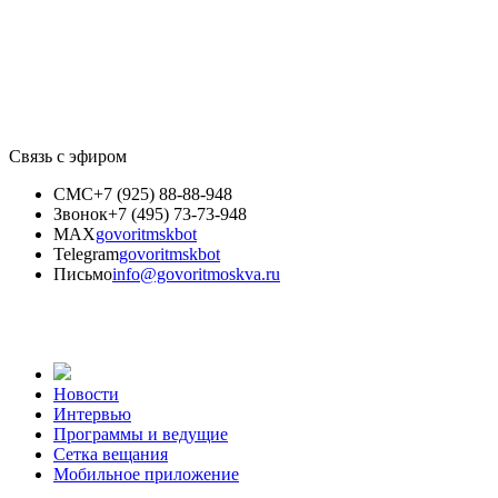
Связь с эфиром
СМС
+7 (925) 88-88-948
Звонок
+7 (495) 73-73-948
MAX
govoritmskbot
Telegram
govoritmskbot
Письмо
info@govoritmoskva.ru
Новости
Интервью
Программы и ведущие
Сетка вещания
Мобильное приложение