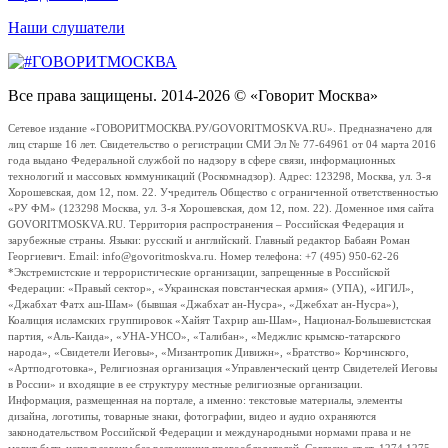
Наши слушатели
Все права защищены. 2014-2026 © «Говорит Москва»
Сетевое издание «ГОВОРИТМОСКВА.РУ/GOVORITMOSKVA.RU». Предназначено для
лиц старше 16 лет. Свидетельство о регистрации СМИ Эл № 77-64961 от 04 марта 2016
года выдано Федеральной службой по надзору в сфере связи, информационных
технологий и массовых коммуникаций (Роскомнадзор). Адрес: 123298, Москва, ул. 3-я
Хорошевская, дом 12, пом. 22. Учредитель Общество с ограниченной ответственностью
«РУ ФМ» (123298 Москва, ул. 3-я Хорошевская, дом 12, пом. 22). Доменное имя сайта
GOVORITMOSKVA.RU. Территория распространения – Российская Федерация и
зарубежные страны. Языки: русский и английский. Главный редактор Бабаян Роман
Георгиевич. Email: info@govoritmoskva.ru. Номер телефона: +7 (495) 950-62-26
*Экстремистские и террористические организации, запрещенные в Российской
Федерации: «Правый сектор», «Украинская повстанческая армия» (УПА), «ИГИЛ»,
«Джабхат Фатх аш-Шам» (бывшая «Джабхат ан-Нусра», «Джебхат ан-Нусра»),
Коалиция исламских группировок «Хайят Тахрир аш-Шам», Национал-Большевистская
партия, «Аль-Каида», «УНА-УНСО», «Талибан», «Меджлис крымско-татарского
народа», «Свидетели Иеговы», «Мизантропик Дивижн», «Братство» Корчинского,
«Артподготовка», Религиозная организация «Управленческий центр Свидетелей Иеговы
в России» и входящие в ее структуру местные религиозные организации.
Информация, размещенная на портале, а именно: текстовые материалы, элементы
дизайна, логотипы, товарные знаки, фотографии, видео и аудио охраняются
законодательством Российской Федерации и международными нормами права и не