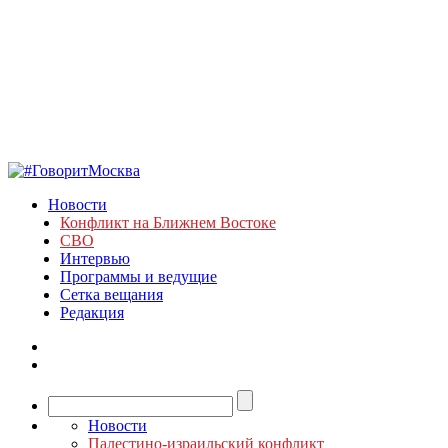
Новости
Конфликт на Ближнем Востоке
СВО
Интервью
Программы и ведущие
Сетка вещания
Редакция
Новости
Палестино-израильский конфликт