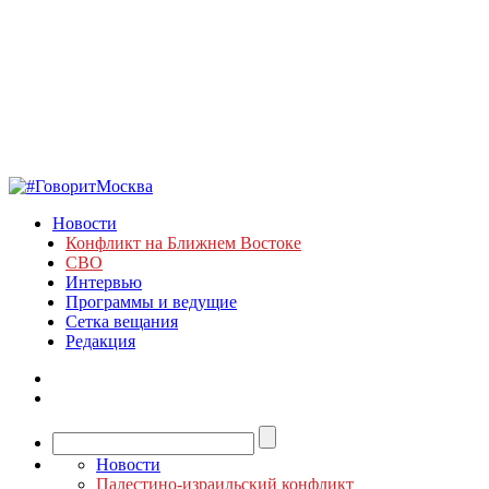
Новости
Конфликт на Ближнем Востоке
СВО
Интервью
Программы и ведущие
Сетка вещания
Редакция
Новости
Палестино-израильский конфликт