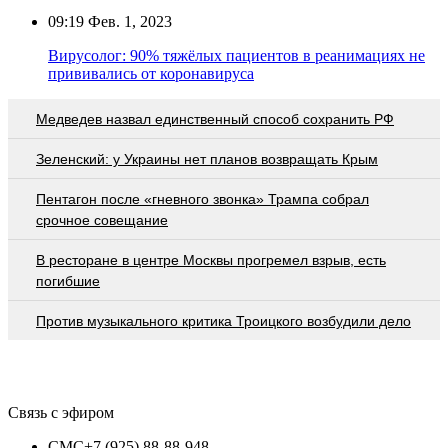
09:19
Фев. 1, 2023
Вирусолог: 90% тяжёлых пациентов в реанимациях не
прививались от коронавируса
Медведев назвал единственный способ сохранить РФ
Зеленский: у Украины нет планов возвращать Крым
Пентагон после «гневного звонка» Трампа собрал
срочное совещание
В ресторане в центре Москвы прогремел взрыв, есть
погибшие
Против музыкального критика Троицкого возбудили дело
Связь с эфиром
СМС
+7 (925) 88-88-948