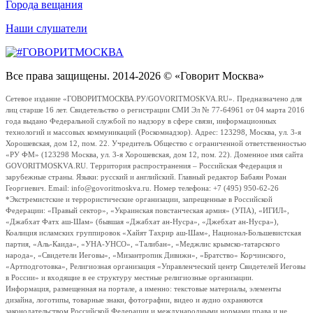
Города вещания
Наши слушатели
Все права защищены. 2014-2026 © «Говорит Москва»
Сетевое издание «ГОВОРИТМОСКВА.РУ/GOVORITMOSKVA.RU». Предназначено для
лиц старше 16 лет. Свидетельство о регистрации СМИ Эл № 77-64961 от 04 марта 2016
года выдано Федеральной службой по надзору в сфере связи, информационных
технологий и массовых коммуникаций (Роскомнадзор). Адрес: 123298, Москва, ул. 3-я
Хорошевская, дом 12, пом. 22. Учредитель Общество с ограниченной ответственностью
«РУ ФМ» (123298 Москва, ул. 3-я Хорошевская, дом 12, пом. 22). Доменное имя сайта
GOVORITMOSKVA.RU. Территория распространения – Российская Федерация и
зарубежные страны. Языки: русский и английский. Главный редактор Бабаян Роман
Георгиевич. Email: info@govoritmoskva.ru. Номер телефона: +7 (495) 950-62-26
*Экстремистские и террористические организации, запрещенные в Российской
Федерации: «Правый сектор», «Украинская повстанческая армия» (УПА), «ИГИЛ»,
«Джабхат Фатх аш-Шам» (бывшая «Джабхат ан-Нусра», «Джебхат ан-Нусра»),
Коалиция исламских группировок «Хайят Тахрир аш-Шам», Национал-Большевистская
партия, «Аль-Каида», «УНА-УНСО», «Талибан», «Меджлис крымско-татарского
народа», «Свидетели Иеговы», «Мизантропик Дивижн», «Братство» Корчинского,
«Артподготовка», Религиозная организация «Управленческий центр Свидетелей Иеговы
в России» и входящие в ее структуру местные религиозные организации.
Информация, размещенная на портале, а именно: текстовые материалы, элементы
дизайна, логотипы, товарные знаки, фотографии, видео и аудио охраняются
законодательством Российской Федерации и международными нормами права и не