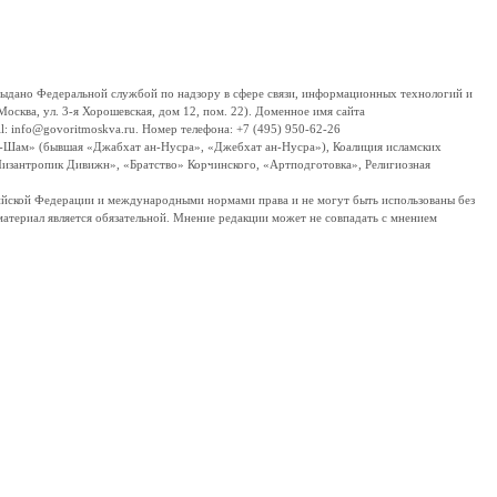
дано Федеральной службой по надзору в сфере связи, информационных технологий и
сква, ул. 3-я Хорошевская, дом 12, пом. 22). Доменное имя сайта
 info@govoritmoskva.ru. Номер телефона: +7 (495) 950-62-26
ш-Шам» (бывшая «Джабхат ан-Нусра», «Джебхат ан-Нусра»), Коалиция исламских
изантропик Дивижн», «Братство» Корчинского, «Артподготовка», Религиозная
ссийской Федерации и международными нормами права и не могут быть использованы без
материал является обязательной. Мнение редакции может не совпадать с мнением