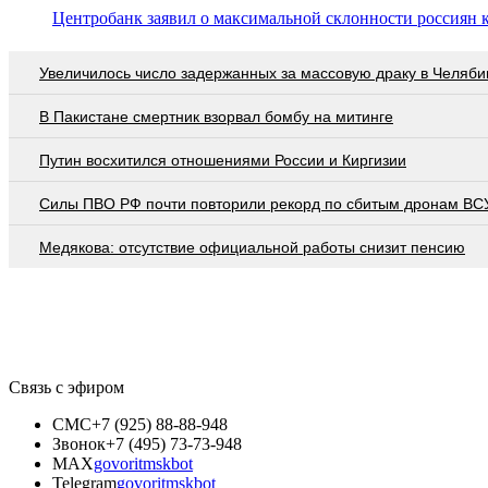
Центробанк заявил о максимальной склонности россиян 
Увеличилось число задержанных за массовую драку в Челяби
В Пакистане смертник взорвал бомбу на митинге
Путин восхитился отношениями России и Киргизии
Cилы ПВО РФ почти повторили рекорд по сбитым дронам ВСУ
Медякова: отсутствие официальной работы снизит пенсию
Связь с эфиром
СМС
+7 (925) 88-88-948
Звонок
+7 (495) 73-73-948
MAX
govoritmskbot
Telegram
govoritmskbot