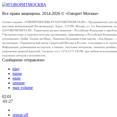
Все права защищены. 2014-2026 © «Говорит Москва»
Сетевое издание «ГОВОРИТМОСКВА.РУ/GOVORITMOSKVA.RU». Предназначено для лиц стар
массовых коммуникаций (Роскомнадзор). Адрес: 123298, Москва, ул. 3-я Хорошевская, д
GOVORITMOSKVA.RU. Территория распространения – Российская Федерация и зарубежные с
*Экстремистские и террористические организации, запрещенные в Российской Федераци
группировок «Хайят Тахрир аш-Шам», Национал-Большевистская партия, «Аль-Каида», 
организация «Управленческий центр Свидетелей Иеговы в России» и входящие в ее струк
Информация, размещенная на портале, а именно: текстовые материалы, элементы дизайна
разрешения правообладателей. Согласно ст.ст. 1274,1275 ГК РФ, при любом использовани
отдельных авторов и колумнистов.
Сообщение отправлено
play
pause
mute
unmute
max volume
02:01
-01:27
repeat off