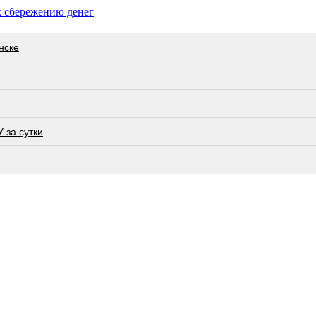
к сбережению денег
нске
 за сутки