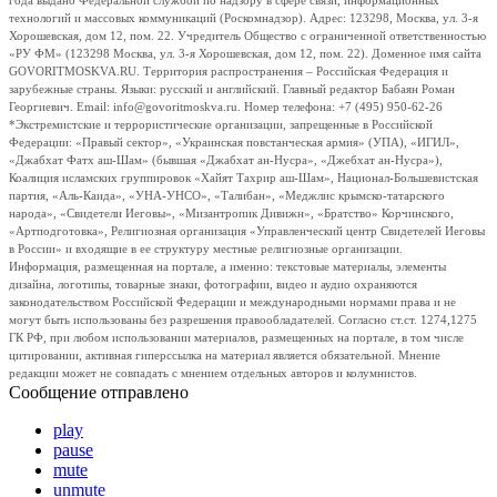
года выдано Федеральной службой по надзору в сфере связи, информационных
технологий и массовых коммуникаций (Роскомнадзор). Адрес: 123298, Москва, ул. 3-я
Хорошевская, дом 12, пом. 22. Учредитель Общество с ограниченной ответственностью
«РУ ФМ» (123298 Москва, ул. 3-я Хорошевская, дом 12, пом. 22). Доменное имя сайта
GOVORITMOSKVA.RU. Территория распространения – Российская Федерация и
зарубежные страны. Языки: русский и английский. Главный редактор Бабаян Роман
Георгиевич. Email: info@govoritmoskva.ru. Номер телефона: +7 (495) 950-62-26
*Экстремистские и террористические организации, запрещенные в Российской
Федерации: «Правый сектор», «Украинская повстанческая армия» (УПА), «ИГИЛ»,
«Джабхат Фатх аш-Шам» (бывшая «Джабхат ан-Нусра», «Джебхат ан-Нусра»),
Коалиция исламских группировок «Хайят Тахрир аш-Шам», Национал-Большевистская
партия, «Аль-Каида», «УНА-УНСО», «Талибан», «Меджлис крымско-татарского
народа», «Свидетели Иеговы», «Мизантропик Дивижн», «Братство» Корчинского,
«Артподготовка», Религиозная организация «Управленческий центр Свидетелей Иеговы
в России» и входящие в ее структуру местные религиозные организации.
Информация, размещенная на портале, а именно: текстовые материалы, элементы
дизайна, логотипы, товарные знаки, фотографии, видео и аудио охраняются
законодательством Российской Федерации и международными нормами права и не
могут быть использованы без разрешения правообладателей. Согласно ст.ст. 1274,1275
ГК РФ, при любом использовании материалов, размещенных на портале, в том числе
цитировании, активная гиперссылка на материал является обязательной. Мнение
редакции может не совпадать с мнением отдельных авторов и колумнистов.
Сообщение отправлено
play
pause
mute
unmute