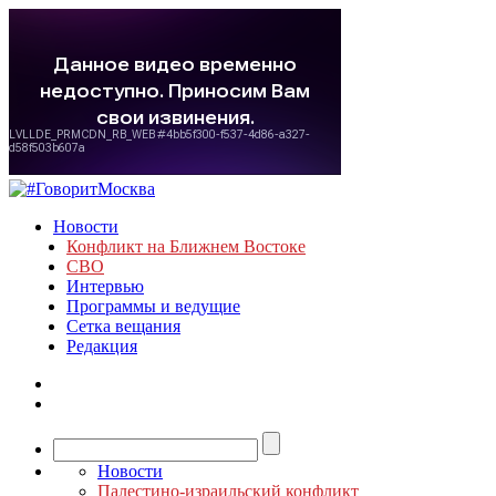
Новости
Конфликт на Ближнем Востоке
СВО
Интервью
Программы и ведущие
Сетка вещания
Редакция
Новости
Палестино-израильский конфликт