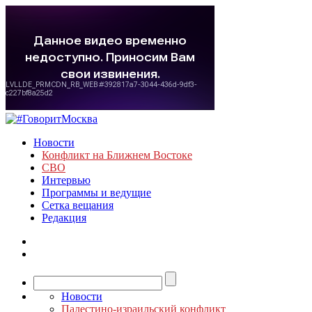
Новости
Конфликт на Ближнем Востоке
СВО
Интервью
Программы и ведущие
Сетка вещания
Редакция
Новости
Палестино-израильский конфликт