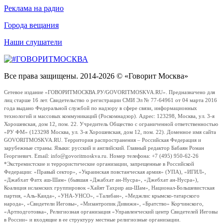
Реклама на радио
Города вещания
Наши слушатели
Все права защищены. 2014-2026 © «Говорит Москва»
Сетевое издание «ГОВОРИТМОСКВА.РУ/GOVORITMOSKVA.RU». Предназначено для
лиц старше 16 лет. Свидетельство о регистрации СМИ Эл № 77-64961 от 04 марта 2016
года выдано Федеральной службой по надзору в сфере связи, информационных
технологий и массовых коммуникаций (Роскомнадзор). Адрес: 123298, Москва, ул. 3-я
Хорошевская, дом 12, пом. 22. Учредитель Общество с ограниченной ответственностью
«РУ ФМ» (123298 Москва, ул. 3-я Хорошевская, дом 12, пом. 22). Доменное имя сайта
GOVORITMOSKVA.RU. Территория распространения – Российская Федерация и
зарубежные страны. Языки: русский и английский. Главный редактор Бабаян Роман
Георгиевич. Email: info@govoritmoskva.ru. Номер телефона: +7 (495) 950-62-26
*Экстремистские и террористические организации, запрещенные в Российской
Федерации: «Правый сектор», «Украинская повстанческая армия» (УПА), «ИГИЛ»,
«Джабхат Фатх аш-Шам» (бывшая «Джабхат ан-Нусра», «Джебхат ан-Нусра»),
Коалиция исламских группировок «Хайят Тахрир аш-Шам», Национал-Большевистская
партия, «Аль-Каида», «УНА-УНСО», «Талибан», «Меджлис крымско-татарского
народа», «Свидетели Иеговы», «Мизантропик Дивижн», «Братство» Корчинского,
«Артподготовка», Религиозная организация «Управленческий центр Свидетелей Иеговы
в России» и входящие в ее структуру местные религиозные организации.