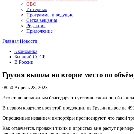
СВО
Интервью
Программы и ведущие
Сетка вещания
Редакция
Приложение
Главная
Новости
Экономика
Бывший СССР
В России
Грузия вышла на второе место по объём
08:50
Апрель 28, 2023
Это стало возможным благодаря отсутствию сложностей с опла
В первом квартале ввоз этой продукции из Грузии вырос на 4
Опрошенные изданием импортёры прогнозируют, что такой тре
Как отмечается, продажи тихих и игристых вин растут примерн
увеличению доли скидок на вина для распродаж.