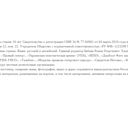
ше 16 лет. Свидетельство о регистрации СМИ Эл № 77-64961 от 04 марта 2016 года вы
ом 12, пом. 22. Учредитель Общество с ограниченной ответственностью «РУ ФМ» (123298 Мо
траны. Языки: русский и английский. Главный редактор Бабаян Роман Георгиевич. Email:
и: «Правый сектор», «Украинская повстанческая армия» (УПА), «ИГИЛ», «Джабхат Фатх а
«УНА-УНСО», «Талибан», «Меджлис крымско-татарского народа», «Свидетели Иеговы», «М
туру местные религиозные организации.
, логотипы, товарные знаки, фотографии, видео и аудио охраняются законодательством Ро
и материалов, размещенных на портале, в том числе цитировании, активная гиперссылка на 