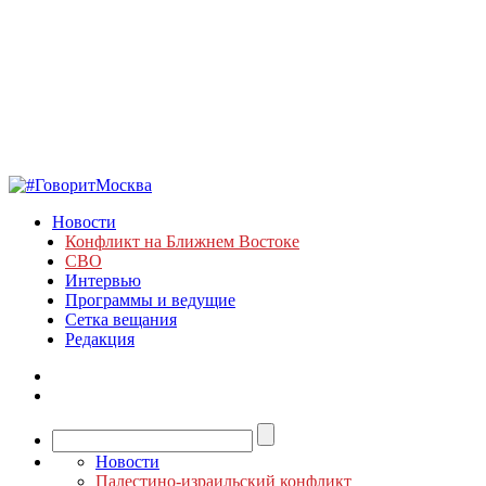
Новости
Конфликт на Ближнем Востоке
СВО
Интервью
Программы и ведущие
Сетка вещания
Редакция
Новости
Палестино-израильский конфликт