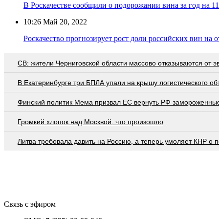
В Роскачестве сообщили о подорожании вина за год на 1
10:26
Май 20, 2022
Роскачество прогнозирует рост доли российских вин на 
СВ: жители Черниговской области массово отказываются от э
В Екатеринбурге три БПЛА упали на крышу логистического об
Финский политик Мема призвал ЕС вернуть РФ замороженны
Громкий хлопок над Москвой: что произошло
Литва требовала давить на Россию, а теперь умоляет КНР о
Связь с эфиром