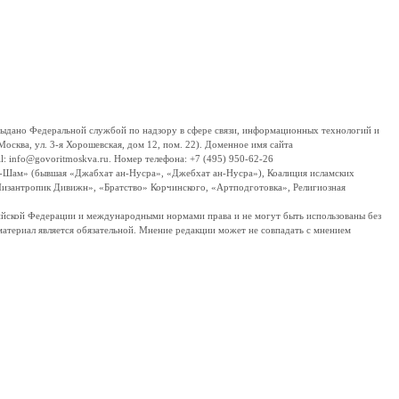
дано Федеральной службой по надзору в сфере связи, информационных технологий и
сква, ул. 3-я Хорошевская, дом 12, пом. 22). Доменное имя сайта
 info@govoritmoskva.ru. Номер телефона: +7 (495) 950-62-26
ш-Шам» (бывшая «Джабхат ан-Нусра», «Джебхат ан-Нусра»), Коалиция исламских
изантропик Дивижн», «Братство» Корчинского, «Артподготовка», Религиозная
ссийской Федерации и международными нормами права и не могут быть использованы без
материал является обязательной. Мнение редакции может не совпадать с мнением