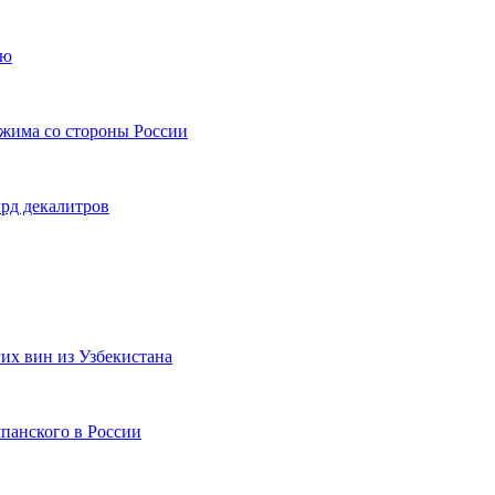
ию
ежима со стороны России
лрд декалитров
их вин из Узбекистана
панского в России