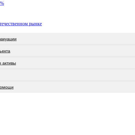
1%
отечественном рынке
вакуации
ъекта
е активы
 помощи