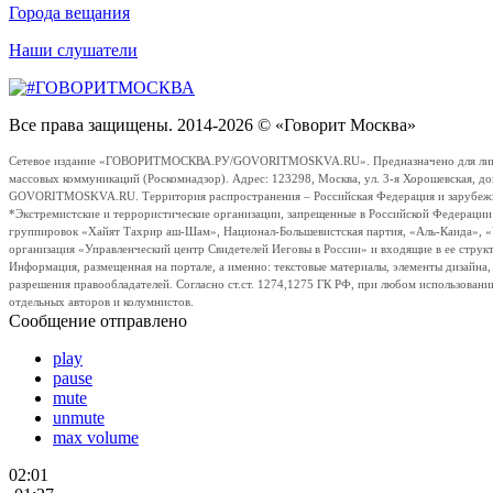
Города вещания
Наши слушатели
Все права защищены. 2014-2026 © «Говорит Москва»
Сетевое издание «ГОВОРИТМОСКВА.РУ/GOVORITMOSKVA.RU». Предназначено для лиц стар
массовых коммуникаций (Роскомнадзор). Адрес: 123298, Москва, ул. 3-я Хорошевская, д
GOVORITMOSKVA.RU. Территория распространения – Российская Федерация и зарубежные с
*Экстремистские и террористические организации, запрещенные в Российской Федераци
группировок «Хайят Тахрир аш-Шам», Национал-Большевистская партия, «Аль-Каида», 
организация «Управленческий центр Свидетелей Иеговы в России» и входящие в ее струк
Информация, размещенная на портале, а именно: текстовые материалы, элементы дизайна
разрешения правообладателей. Согласно ст.ст. 1274,1275 ГК РФ, при любом использовани
отдельных авторов и колумнистов.
Сообщение отправлено
play
pause
mute
unmute
max volume
02:01