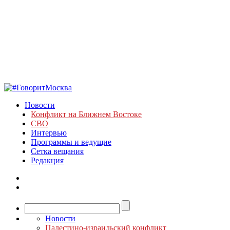
Новости
Конфликт на Ближнем Востоке
СВО
Интервью
Программы и ведущие
Сетка вещания
Редакция
Новости
Палестино-израильский конфликт