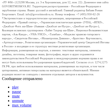
«РУ ФМ» (123298 Москва, ул. 3-я Хорошевская, дом 12, пом. 22). Доменное имя сайта
GOVORITMOSKVA.RU. Территория распространения – Российская Федерация и
зарубежные страны. Языки: русский и английский. Главный редактор Бабаян Роман
Георгиевич. Email: info@govoritmoskva.ru. Номер телефона: +7 (495) 950-62-26
*Экстремистские и террористические организации, запрещенные в Российской
Федерации: «Правый сектор», «Украинская повстанческая армия» (УПА), «ИГИЛ»,
«Джабхат Фатх аш-Шам» (бывшая «Джабхат ан-Нусра», «Джебхат ан-Нусра»),
Коалиция исламских группировок «Хайят Тахрир аш-Шам», Национал-Большевистская
партия, «Аль-Каида», «УНА-УНСО», «Талибан», «Меджлис крымско-татарского
народа», «Свидетели Иеговы», «Мизантропик Дивижн», «Братство» Корчинского,
«Артподготовка», Религиозная организация «Управленческий центр Свидетелей Иеговы
в России» и входящие в ее структуру местные религиозные организации.
Информация, размещенная на портале, а именно: текстовые материалы, элементы
дизайна, логотипы, товарные знаки, фотографии, видео и аудио охраняются
законодательством Российской Федерации и международными нормами права и не
могут быть использованы без разрешения правообладателей. Согласно ст.ст. 1274,1275
ГК РФ, при любом использовании материалов, размещенных на портале, в том числе
цитировании, активная гиперссылка на материал является обязательной. Мнение
редакции может не совпадать с мнением отдельных авторов и колумнистов.
Сообщение отправлено
play
pause
mute
unmute
max volume