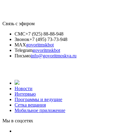
Связь с эфиром
СМС
+7 (925) 88-88-948
Звонок
+7 (495) 73-73-948
MAX
govoritmskbot
Telegram
govoritmskbot
Письмо
info@govoritmoskva.ru
Новости
Интервью
Программы и ведущие
Сетка вещания
Мобильное приложение
Мы в соцсетях