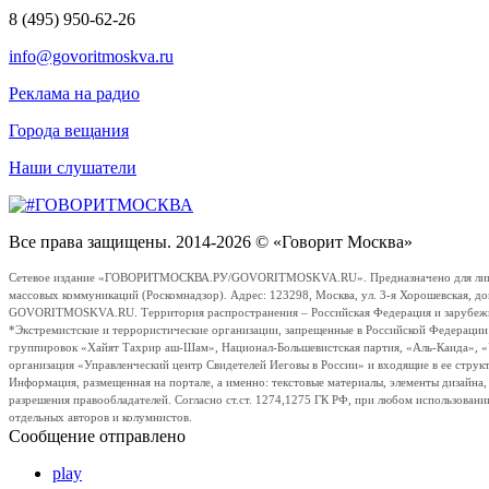
8 (495) 950-62-26
info@govoritmoskva.ru
Реклама на радио
Города вещания
Наши слушатели
Все права защищены. 2014-2026 © «Говорит Москва»
Сетевое издание «ГОВОРИТМОСКВА.РУ/GOVORITMOSKVA.RU». Предназначено для лиц стар
массовых коммуникаций (Роскомнадзор). Адрес: 123298, Москва, ул. 3-я Хорошевская, д
GOVORITMOSKVA.RU. Территория распространения – Российская Федерация и зарубежные с
*Экстремистские и террористические организации, запрещенные в Российской Федераци
группировок «Хайят Тахрир аш-Шам», Национал-Большевистская партия, «Аль-Каида», 
организация «Управленческий центр Свидетелей Иеговы в России» и входящие в ее струк
Информация, размещенная на портале, а именно: текстовые материалы, элементы дизайна
разрешения правообладателей. Согласно ст.ст. 1274,1275 ГК РФ, при любом использовани
отдельных авторов и колумнистов.
Сообщение отправлено
play