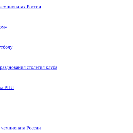
чемпионатах России
ром»
утболу
разднования столетия клуба
ра РПЛ
 чемпионата России