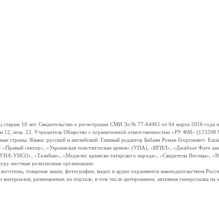
ше 16 лет. Свидетельство о регистрации СМИ Эл № 77-64961 от 04 марта 2016 года вы
ом 12, пом. 22. Учредитель Общество с ограниченной ответственностью «РУ ФМ» (123298 Мо
траны. Языки: русский и английский. Главный редактор Бабаян Роман Георгиевич. Email:
и: «Правый сектор», «Украинская повстанческая армия» (УПА), «ИГИЛ», «Джабхат Фатх а
«УНА-УНСО», «Талибан», «Меджлис крымско-татарского народа», «Свидетели Иеговы», «М
туру местные религиозные организации.
, логотипы, товарные знаки, фотографии, видео и аудио охраняются законодательством Ро
и материалов, размещенных на портале, в том числе цитировании, активная гиперссылка на 