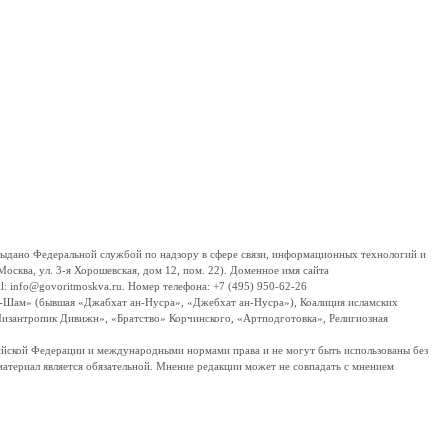
дано Федеральной службой по надзору в сфере связи, информационных технологий и
сква, ул. 3-я Хорошевская, дом 12, пом. 22). Доменное имя сайта
 info@govoritmoskva.ru. Номер телефона: +7 (495) 950-62-26
ш-Шам» (бывшая «Джабхат ан-Нусра», «Джебхат ан-Нусра»), Коалиция исламских
изантропик Дивижн», «Братство» Корчинского, «Артподготовка», Религиозная
ссийской Федерации и международными нормами права и не могут быть использованы без
материал является обязательной. Мнение редакции может не совпадать с мнением