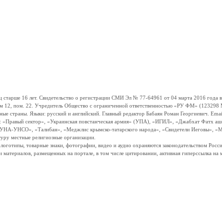
ше 16 лет. Свидетельство о регистрации СМИ Эл № 77-64961 от 04 марта 2016 года вы
ом 12, пом. 22. Учредитель Общество с ограниченной ответственностью «РУ ФМ» (123298 Мо
траны. Языки: русский и английский. Главный редактор Бабаян Роман Георгиевич. Email:
и: «Правый сектор», «Украинская повстанческая армия» (УПА), «ИГИЛ», «Джабхат Фатх а
«УНА-УНСО», «Талибан», «Меджлис крымско-татарского народа», «Свидетели Иеговы», «М
туру местные религиозные организации.
, логотипы, товарные знаки, фотографии, видео и аудио охраняются законодательством Ро
и материалов, размещенных на портале, в том числе цитировании, активная гиперссылка на 