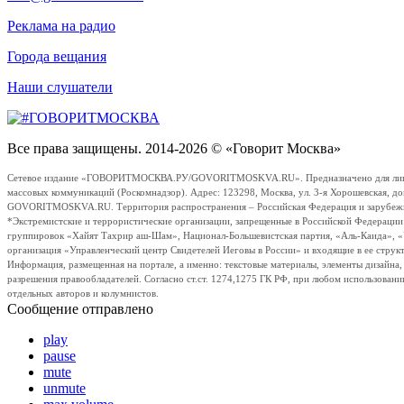
Реклама на радио
Города вещания
Наши слушатели
Все права защищены. 2014-2026 © «Говорит Москва»
Сетевое издание «ГОВОРИТМОСКВА.РУ/GOVORITMOSKVA.RU». Предназначено для лиц стар
массовых коммуникаций (Роскомнадзор). Адрес: 123298, Москва, ул. 3-я Хорошевская, д
GOVORITMOSKVA.RU. Территория распространения – Российская Федерация и зарубежные с
*Экстремистские и террористические организации, запрещенные в Российской Федераци
группировок «Хайят Тахрир аш-Шам», Национал-Большевистская партия, «Аль-Каида», 
организация «Управленческий центр Свидетелей Иеговы в России» и входящие в ее струк
Информация, размещенная на портале, а именно: текстовые материалы, элементы дизайна
разрешения правообладателей. Согласно ст.ст. 1274,1275 ГК РФ, при любом использовани
отдельных авторов и колумнистов.
Сообщение отправлено
play
pause
mute
unmute