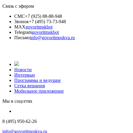
Связь с эфиром
СМС
+7 (925) 88-88-948
Звонок
+7 (495) 73-73-948
MAX
govoritmskbot
Telegram
govoritmskbot
Письмо
info@govoritmoskva.ru
Новости
Интервью
Программы и ведущие
Сетка вещания
Мобильное приложение
Мы в соцсетях
8 (495) 950-62-26
info@govoritmoskva.ru