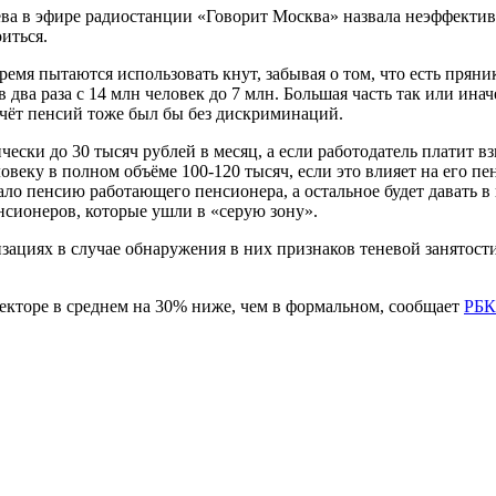
а в эфире радиостанции «Говорит Москва» назвала неэффективн
иться.
ремя пытаются использовать кнут, забывая о том, что есть прян
 два раза с 14 млн человек до 7 млн. Большая часть так или ина
асчёт пенсий тоже был бы без дискриминаций.
ески до 30 тысяч рублей в месяц, а если работодатель платит вз
ловеку в полном объёме 100-120 тысяч, если это влияет на его 
вало пенсию работающего пенсионера, а остальное будет давать в
нсионеров, которые ушли в «серую зону».
ациях в случае обнаружения в них признаков теневой занятости.
секторе в среднем на 30% ниже, чем в формальном, сообщает
РБК