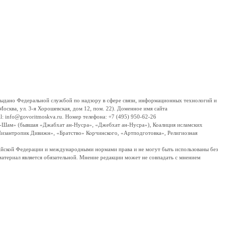
дано Федеральной службой по надзору в сфере связи, информационных технологий и
сква, ул. 3-я Хорошевская, дом 12, пом. 22). Доменное имя сайта
 info@govoritmoskva.ru. Номер телефона: +7 (495) 950-62-26
ш-Шам» (бывшая «Джабхат ан-Нусра», «Джебхат ан-Нусра»), Коалиция исламских
изантропик Дивижн», «Братство» Корчинского, «Артподготовка», Религиозная
ссийской Федерации и международными нормами права и не могут быть использованы без
материал является обязательной. Мнение редакции может не совпадать с мнением