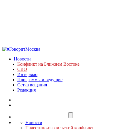
Новости
Конфликт на Ближнем Востоке
СВО
Интервью
Программы и ведущие
Сетка вещания
Редакция
Новости
Палестино-израильский конфликт