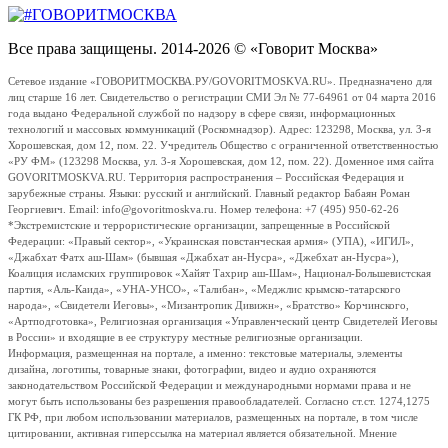
Все права защищены. 2014-2026 © «Говорит Москва»
Сетевое издание «ГОВОРИТМОСКВА.РУ/GOVORITMOSKVA.RU». Предназначено для
лиц старше 16 лет. Свидетельство о регистрации СМИ Эл № 77-64961 от 04 марта 2016
года выдано Федеральной службой по надзору в сфере связи, информационных
технологий и массовых коммуникаций (Роскомнадзор). Адрес: 123298, Москва, ул. 3-я
Хорошевская, дом 12, пом. 22. Учредитель Общество с ограниченной ответственностью
«РУ ФМ» (123298 Москва, ул. 3-я Хорошевская, дом 12, пом. 22). Доменное имя сайта
GOVORITMOSKVA.RU. Территория распространения – Российская Федерация и
зарубежные страны. Языки: русский и английский. Главный редактор Бабаян Роман
Георгиевич. Email: info@govoritmoskva.ru. Номер телефона: +7 (495) 950-62-26
*Экстремистские и террористические организации, запрещенные в Российской
Федерации: «Правый сектор», «Украинская повстанческая армия» (УПА), «ИГИЛ»,
«Джабхат Фатх аш-Шам» (бывшая «Джабхат ан-Нусра», «Джебхат ан-Нусра»),
Коалиция исламских группировок «Хайят Тахрир аш-Шам», Национал-Большевистская
партия, «Аль-Каида», «УНА-УНСО», «Талибан», «Меджлис крымско-татарского
народа», «Свидетели Иеговы», «Мизантропик Дивижн», «Братство» Корчинского,
«Артподготовка», Религиозная организация «Управленческий центр Свидетелей Иеговы
в России» и входящие в ее структуру местные религиозные организации.
Информация, размещенная на портале, а именно: текстовые материалы, элементы
дизайна, логотипы, товарные знаки, фотографии, видео и аудио охраняются
законодательством Российской Федерации и международными нормами права и не
могут быть использованы без разрешения правообладателей. Согласно ст.ст. 1274,1275
ГК РФ, при любом использовании материалов, размещенных на портале, в том числе
цитировании, активная гиперссылка на материал является обязательной. Мнение