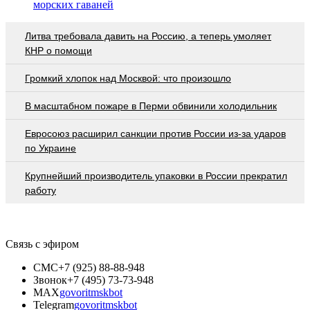
морских гаваней
Литва требовала давить на Россию, а теперь умоляет
КНР о помощи
Громкий хлопок над Москвой: что произошло
В масштабном пожаре в Перми обвинили холодильник
Евросоюз расширил санкции против России из-за ударов
по Украине
Крупнейший производитель упаковки в России прекратил
работу
Связь с эфиром
СМС
+7 (925) 88-88-948
Звонок
+7 (495) 73-73-948
MAX
govoritmskbot
Telegram
govoritmskbot