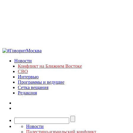
Новости
Конфликт на Ближнем Востоке
СВО
Интервью
Программы и ведущие
Сетка вещания
Редакция
Новости
Палестино-израильский конфликт