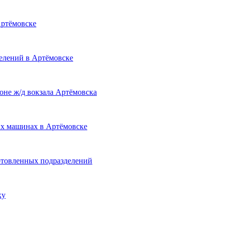
ртёмовске
елений в Артёмовске
не ж/д вокзала Артёмовска
их машинах в Артёмовске
отовленных подразделений
ку