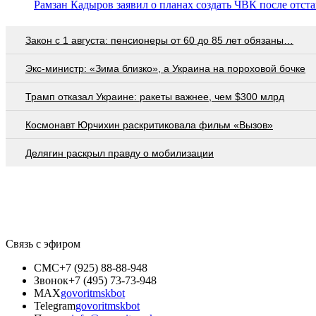
Рамзан Кадыров заявил о планах создать ЧВК после отст
Закон с 1 августа: пенсионеры от 60 до 85 лет обязаны…
Экс-министр: «Зима близко», а Украина на пороховой бочке
Трамп отказал Украине: ракеты важнее, чем $300 млрд
Космонавт Юрчихин раскритиковала фильм «Вызов»
Делягин раскрыл правду о мобилизации
Связь с эфиром
СМС
+7 (925) 88-88-948
Звонок
+7 (495) 73-73-948
MAX
govoritmskbot
Telegram
govoritmskbot