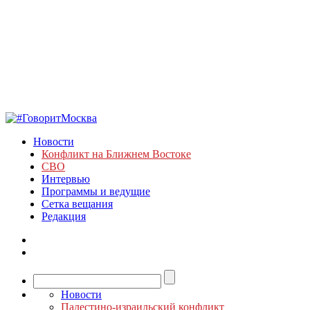
Новости
Конфликт на Ближнем Востоке
СВО
Интервью
Программы и ведущие
Сетка вещания
Редакция
Новости
Палестино-израильский конфликт