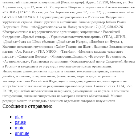
технологий и массовых коммуникаций (Роскомнадзор). Адрес: 123298, Москва, ул. 3-я
Хорошевская, дом 12, пом. 22. Учредитель Общество с ограниченной ответственностью
«РУ ФМ» (123298 Москва, ул. 3-я Хорошевская, дом 12, пом. 22). Доменное имя сайта
GOVORITMOSKVA.RU. Территория распространения – Российская Федерация и
зарубежные страны. Языки: русский и английский. Главный редактор Бабаян Роман
Георгиевич. Email: info@govoritmoskva.ru. Номер телефона: +7 (495) 950-62-26
*Экстремистские и террористические организации, запрещенные в Российской
Федерации: «Правый сектор», «Украинская повстанческая армия» (УПА), «ИГИЛ»,
«Джабхат Фатх аш-Шам» (бывшая «Джабхат ан-Нусра», «Джебхат ан-Нусра»),
Коалиция исламских группировок «Хайят Тахрир аш-Шам», Национал-Большевистская
партия, «Аль-Каида», «УНА-УНСО», «Талибан», «Меджлис крымско-татарского
народа», «Свидетели Иеговы», «Мизантропик Дивижн», «Братство» Корчинского,
«Артподготовка», Религиозная организация «Управленческий центр Свидетелей Иеговы
в России» и входящие в ее структуру местные религиозные организации.
Информация, размещенная на портале, а именно: текстовые материалы, элементы
дизайна, логотипы, товарные знаки, фотографии, видео и аудио охраняются
законодательством Российской Федерации и международными нормами права и не
могут быть использованы без разрешения правообладателей. Согласно ст.ст. 1274,1275
ГК РФ, при любом использовании материалов, размещенных на портале, в том числе
цитировании, активная гиперссылка на материал является обязательной. Мнение
редакции может не совпадать с мнением отдельных авторов и колумнистов.
Сообщение отправлено
play
pause
mute
unmute