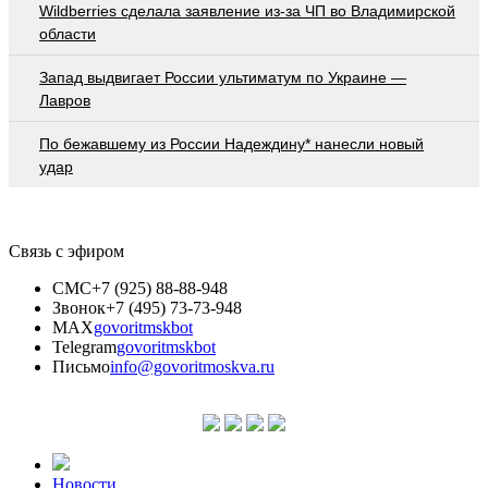
Wildberries cделала заявление из-за ЧП во Владимирской
области
Запад выдвигает России ультиматум по Украине —
Лавров
По бежавшему из России Надеждину* нанесли новый
удар
Связь с эфиром
СМС
+7 (925) 88-88-948
Звонок
+7 (495) 73-73-948
MAX
govoritmskbot
Telegram
govoritmskbot
Письмо
info@govoritmoskva.ru
Новости