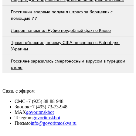
Россиянин впервые получил штраф за борщевик с
помощью ИИ
Лавров напомнил Рубио неудобный факт о Киеве
Трамп объяснил, почему США не спешат с Patriot для
Украины
Россияне заразились смертоносным вирусом в турецком
отеле
Связь с эфиром
СМС
+7 (925) 88-88-948
Звонок
+7 (495) 73-73-948
MAX
govoritmskbot
Telegram
govoritmskbot
Письмо
info@govoritmoskva.ru