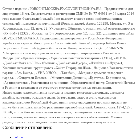
Сетевое издание «ГОВОРИТМОСКВА.РУ/GOVORITMOSKVA.RU». Предназначено для
лиц старше 16 лет. Свидетельство о регистрации СМИ Эл № 77-64961 от 04 марта 2016
года выдано Федеральной службой по надзору в сфере связи, информационных
технологий и массовых коммуникаций (Роскомнадзор). Адрес: 123298, Москва, ул. 3-я
Хорошевская, дом 12, пом. 22. Учредитель Общество с ограниченной ответственностью
«РУ ФМ» (123298 Москва, ул. 3-я Хорошевская, дом 12, пом. 22). Доменное имя сайта
GOVORITMOSKVA.RU. Территория распространения – Российская Федерация и
зарубежные страны. Языки: русский и английский. Главный редактор Бабаян Роман
Георгиевич. Email: info@govoritmoskva.ru. Номер телефона: +7 (495) 950-62-26
*Экстремистские и террористические организации, запрещенные в Российской
Федерации: «Правый сектор», «Украинская повстанческая армия» (УПА), «ИГИЛ»,
«Джабхат Фатх аш-Шам» (бывшая «Джабхат ан-Нусра», «Джебхат ан-Нусра»),
Коалиция исламских группировок «Хайят Тахрир аш-Шам», Национал-Большевистская
партия, «Аль-Каида», «УНА-УНСО», «Талибан», «Меджлис крымско-татарского
народа», «Свидетели Иеговы», «Мизантропик Дивижн», «Братство» Корчинского,
«Артподготовка», Религиозная организация «Управленческий центр Свидетелей Иеговы
в России» и входящие в ее структуру местные религиозные организации.
Информация, размещенная на портале, а именно: текстовые материалы, элементы
дизайна, логотипы, товарные знаки, фотографии, видео и аудио охраняются
законодательством Российской Федерации и международными нормами права и не
могут быть использованы без разрешения правообладателей. Согласно ст.ст. 1274,1275
ГК РФ, при любом использовании материалов, размещенных на портале, в том числе
цитировании, активная гиперссылка на материал является обязательной. Мнение
редакции может не совпадать с мнением отдельных авторов и колумнистов.
Сообщение отправлено
play