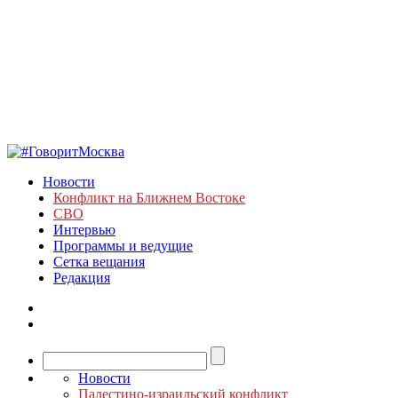
Новости
Конфликт на Ближнем Востоке
СВО
Интервью
Программы и ведущие
Сетка вещания
Редакция
Новости
Палестино-израильский конфликт