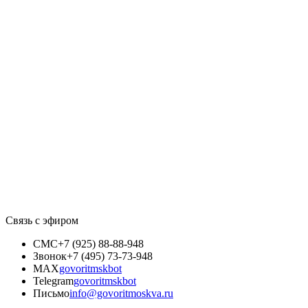
Связь с эфиром
СМС
+7 (925) 88-88-948
Звонок
+7 (495) 73-73-948
MAX
govoritmskbot
Telegram
govoritmskbot
Письмо
info@govoritmoskva.ru