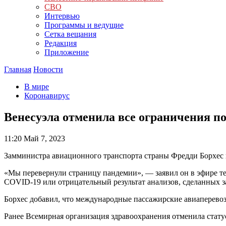
СВО
Интервью
Программы и ведущие
Сетка вещания
Редакция
Приложение
Главная
Новости
В мире
Коронавирус
Венесуэла отменила все ограничения п
11:20
Май 7, 2023
Замминистра авиационного транспорта страны Фредди Борхес 
«Мы перевернули страницу пандемии», — заявил он в эфире тел
COVID-19 или отрицательный результат анализов, сделанных за
Борхес добавил, что международные пассажирские авиаперевозк
Ранее Всемирная организация здравоохранения отменила стату