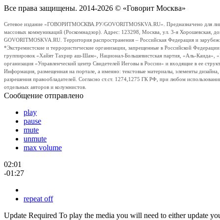
Все права защищены. 2014-2026 © «Говорит Москва»
Сетевое издание «ГОВОРИТМОСКВА.РУ/GOVORITMOSKVA.RU». Предназначено для лиц стар
массовых коммуникаций (Роскомнадзор). Адрес: 123298, Москва, ул. 3-я Хорошевская, д
GOVORITMOSKVA.RU. Территория распространения – Российская Федерация и зарубежные с
*Экстремистские и террористические организации, запрещенные в Российской Федераци
группировок «Хайят Тахрир аш-Шам», Национал-Большевистская партия, «Аль-Каида», 
организация «Управленческий центр Свидетелей Иеговы в России» и входящие в ее струк
Информация, размещенная на портале, а именно: текстовые материалы, элементы дизайна
разрешения правообладателей. Согласно ст.ст. 1274,1275 ГК РФ, при любом использовани
отдельных авторов и колумнистов.
Сообщение отправлено
play
pause
mute
unmute
max volume
02:01
-01:27
repeat off
Update Required
To play the media you will need to either update yo