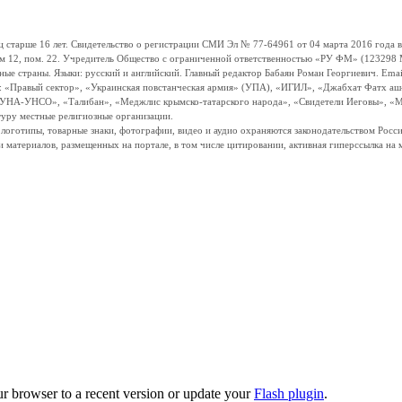
ше 16 лет. Свидетельство о регистрации СМИ Эл № 77-64961 от 04 марта 2016 года вы
ом 12, пом. 22. Учредитель Общество с ограниченной ответственностью «РУ ФМ» (123298 Мо
траны. Языки: русский и английский. Главный редактор Бабаян Роман Георгиевич. Email:
и: «Правый сектор», «Украинская повстанческая армия» (УПА), «ИГИЛ», «Джабхат Фатх а
«УНА-УНСО», «Талибан», «Меджлис крымско-татарского народа», «Свидетели Иеговы», «М
туру местные религиозные организации.
, логотипы, товарные знаки, фотографии, видео и аудио охраняются законодательством Ро
и материалов, размещенных на портале, в том числе цитировании, активная гиперссылка на 
ur browser to a recent version or update your
Flash plugin
.