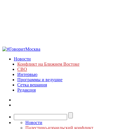
Новости
Конфликт на Ближнем Востоке
СВО
Интервью
Программы и ведущие
Сетка вещания
Редакция
Новости
Палестино-израильский конфликт