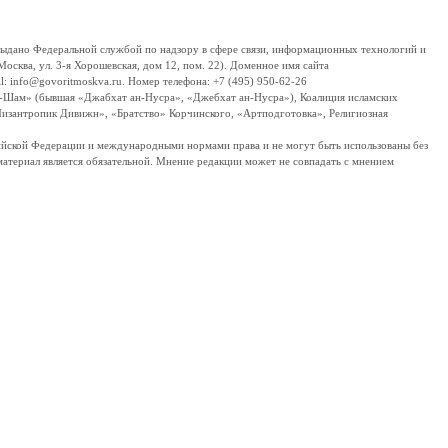
дано Федеральной службой по надзору в сфере связи, информационных технологий и
сква, ул. 3-я Хорошевская, дом 12, пом. 22). Доменное имя сайта
 info@govoritmoskva.ru. Номер телефона: +7 (495) 950-62-26
ш-Шам» (бывшая «Джабхат ан-Нусра», «Джебхат ан-Нусра»), Коалиция исламских
изантропик Дивижн», «Братство» Корчинского, «Артподготовка», Религиозная
ссийской Федерации и международными нормами права и не могут быть использованы без
материал является обязательной. Мнение редакции может не совпадать с мнением