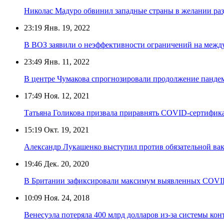
Николас Мадуро обвинил западные страны в желании ра
23:19
Янв. 19, 2022
В ВОЗ заявили о неэффективности ограничений на межд
23:49
Янв. 11, 2022
В центре Чумакова спрогнозировали продолжение пандем
17:49
Ноя. 12, 2021
Татьяна Голикова призвала приравнять COVID-сертифика
15:19
Окт. 19, 2021
Александр Лукашенко выступил против обязательной в
19:46
Дек. 20, 2020
В Британии зафиксировали максимум выявленных COVID
10:09
Ноя. 24, 2018
Венесуэла потеряла 400 млрд долларов из-за системы ко