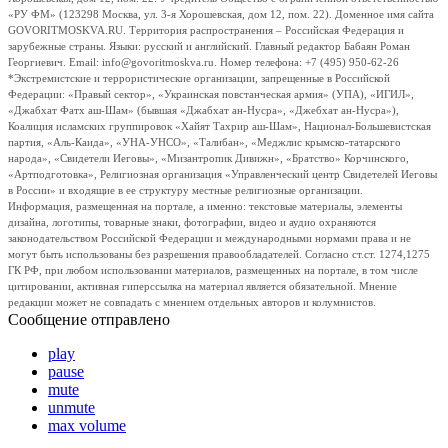
«РУ ФМ» (123298 Москва, ул. 3-я Хорошевская, дом 12, пом. 22). Доменное имя сайта
GOVORITMOSKVA.RU. Территория распространения – Российская Федерация и
зарубежные страны. Языки: русский и английский. Главный редактор Бабаян Роман
Георгиевич. Email: info@govoritmoskva.ru. Номер телефона: +7 (495) 950-62-26
*Экстремистские и террористические организации, запрещенные в Российской
Федерации: «Правый сектор», «Украинская повстанческая армия» (УПА), «ИГИЛ»,
«Джабхат Фатх аш-Шам» (бывшая «Джабхат ан-Нусра», «Джебхат ан-Нусра»),
Коалиция исламских группировок «Хайят Тахрир аш-Шам», Национал-Большевистская
партия, «Аль-Каида», «УНА-УНСО», «Талибан», «Меджлис крымско-татарского
народа», «Свидетели Иеговы», «Мизантропик Дивижн», «Братство» Корчинского,
«Артподготовка», Религиозная организация «Управленческий центр Свидетелей Иеговы
в России» и входящие в ее структуру местные религиозные организации.
Информация, размещенная на портале, а именно: текстовые материалы, элементы
дизайна, логотипы, товарные знаки, фотографии, видео и аудио охраняются
законодательством Российской Федерации и международными нормами права и не
могут быть использованы без разрешения правообладателей. Согласно ст.ст. 1274,1275
ГК РФ, при любом использовании материалов, размещенных на портале, в том числе
цитировании, активная гиперссылка на материал является обязательной. Мнение
редакции может не совпадать с мнением отдельных авторов и колумнистов.
Сообщение отправлено
play
pause
mute
unmute
max volume