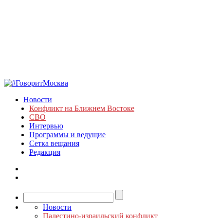
Новости
Конфликт на Ближнем Востоке
СВО
Интервью
Программы и ведущие
Сетка вещания
Редакция
Новости
Палестино-израильский конфликт